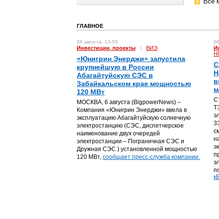
Все 
ГЛАВНОЕ
06 августа, 13:50
06
Инвестиции, проекты
|
ВИЭ
И
Н
«Юнигрин Энерджи» запустила
С
крупнейшую в России
Н
Абагайтуйскую СЭС в
в
Забайкальском крае мощностью
м
120 МВт
С
МОСКВА, 6 августа (BigpowerNews) –
Т
Компания «Юнигрин Энерджи» ввела в
э
эксплуатацию Абагайтуйскую солнечную
3
электростанцию (СЭС, диспетчерское
с
наименование двух очередей
н
электростанции – Пограничная СЭС и
э
Дружная СЭС ) установленной мощностью
п
120 МВт,
сообщает пресс-служба компании.
э
п
кВ