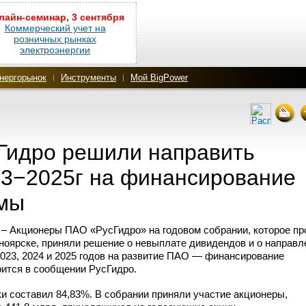
лайн-семинар, 3 сентября
Коммерческий учет на
розничных рынках
электроэнергии
нергорынок
Инструменты
Мой BigPower
Гидро решили направить
23−2025г на финансирование
мы
– Акционеры ПАО «РусГидро» на годовом собрании, которое п
ноярске, приняли решение о невыплате дивидендов и о направл
023, 2024 и 2025 годов на развитие ПАО — финансирование
рится в сообщении РусГидро.
и составил 84,83%. В собрании приняли участие акционеры,