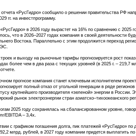
о отчета «РусГидро» сообщило о решении правительства РФ нап
29 гг. на инвестпрограмму.
«РусГидро» в 2026 году вырастет на 16% по сравнению с 2025 г
илось, что в 2026–2027 годах компания в своей деятельности буд
ьнего Востока. Параллельно с этим продолжится переход регио
ГЭС.
троек и выходу на рыночные тарифы прогнозируется рост показ
ах более чем в два раза с текущих уровней (в 2025 г. – 219,7 м
отчете.
рочном прогнозе компания станет ключевым исполнителем проек
огнозирует полный отказ от угольной генерации в ряде регионов
атусу крупнейшего производителя «зеленой» энергии в России. Э
ирокий рынок электроэнергии стран азиатско–тихоокеанского рег
тогам 2025 году сохранялась на сбалансированном уровне, гово
лг/EBITDA – 3,4x.
ствии с графиком погашения долга, пик платежей «РусГидро» по 
292,2 млрд. рублей, в 2027 году компании придется выплатить по