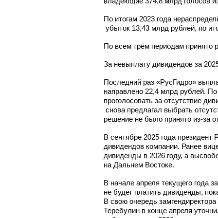
владеющие 374,8 млрд голосов и
По итогам 2023 года нераспредел
убыток 13,43 млрд рублей, по ит
По всем трём периодам принято 
За невыплату дивидендов за 2025
Последний раз «РусГидро» выплач
направлено 22,4 млрд рублей. По
проголосовать за отсутствие диви
снова предлагал выбрать отсутс
решение не было принято
из-за
от
В сентябре 2025 года президент
дивидендов компании. Ранее
виц
дивиденды в 2026 году, а высво
на Дальнем Востоке.
В начале апреля текущего года з
не будет платить дивиденды, пок
В свою очередь замгендиректора
Теребулин в конце апреля уточни