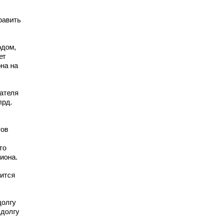
равить
одом,
ет
на на
ателя
лрд.
тов
то
иона.
рится
долгу
 долгу