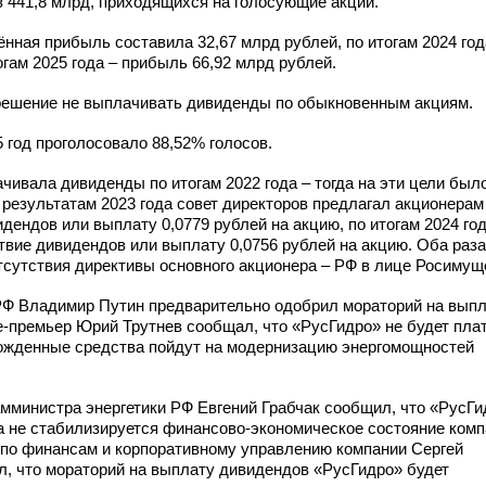
з 441,8 млрд, приходящихся на голосующие акции.
ённая прибыль составила 32,67 млрд рублей, по итогам 2024 год
огам 2025 года – прибыль 66,92 млрд рублей.
решение не выплачивать дивиденды по обыкновенным акциям.
 год проголосовало 88,52% голосов.
ивала дивиденды по итогам 2022 года – тогда на эти цели был
 результатам 2023 года совет директоров предлагал акционерам
дендов или выплату 0,0779 рублей на акцию, по итогам 2024 год
твие дивидендов или выплату 0,0756 рублей на акцию. Оба раза
сутствия директивы основного акционера – РФ в лице Росимущ
 РФ Владимир Путин предварительно одобрил мораторий на вып
е-премьер
Юрий Трутнев сообщал, что «РусГидро» не будет пла
божденные средства пойдут на модернизацию энергомощностей
амминистра энергетики РФ Евгений Грабчак сообщил, что «РусГи
а не стабилизируется
финансово-экономическое
состояние комп
 по финансам и корпоративному управлению компании Сергей
л, что мораторий на выплату дивидендов «РусГидро» будет