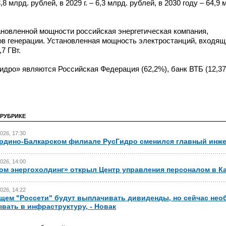
3,8 млрд. рублей, в 2029 г. – 6,3 млрд. рублей, в 2030 году – 64,9 
ановленной мощности российская энергетическая компания,
в генерации. Установленная мощность электростанций, входящ
7 ГВт.
дро» являются Российская Федерация (62,2%), банк ВТБ (12,3
 РУБРИКЕ
026, 17:30
рдино-Балкарском филиале РусГидро сменился главный инж
026, 14:00
ом энергохолдинг» открыл Центр управления персоналом в К
026, 14:22
щем "Россети" будут выплачивать дивиденды, но сейчас не
вать в инфраструктуру, - Новак