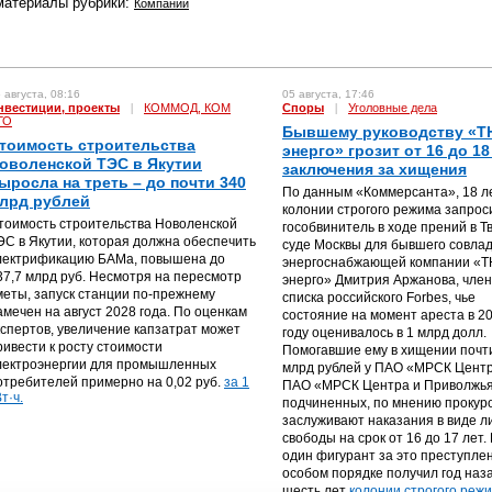
материалы рубрики:
Компании
 августа, 08:16
05 августа, 17:46
нвестиции, проекты
|
КОММОД, КОМ
Споры
|
Уголовные дела
ГО
Бывшему руководству «Т
тоимость строительства
энерго» грозит от 16 до 18
оволенской ТЭС в Якутии
заключения за хищения
ыросла на треть – до почти 340
По данным «Коммерсанта», 18 л
лрд рублей
колонии строгого режима запрос
тоимость строительства Новоленской
гособвинитель в ходе прений в Т
ЭС в Якутии, которая должна обеспечить
суде Москвы для бывшего совла
лектрификацию БАМа, повышена до
энергоснабжающей компании «
37,7 млрд руб. Несмотря на пересмотр
энерго» Дмитрия Аржанова, чле
меты, запуск станции по-прежнему
списка российского Forbes, чье
амечен на август 2028 года. По оценкам
состояние на момент ареста в 2
кспертов, увеличение капзатрат может
году оценивалось в 1 млрд долл.
ривести к росту стоимости
Помогавшие ему в хищении почт
лектроэнергии для промышленных
млрд рублей у ПАО «МРСК Центр
отребителей примерно на 0,02 руб.
за 1
ПАО «МРСК Центра и Приволжья
т·ч.
подчиненных, по мнению прокур
заслуживают наказания в виде 
свободы на срок от 16 до 17 лет.
один фигурант за это преступле
особом порядке получил год наз
шесть лет
колонии строгого режи