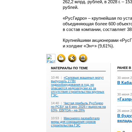
262,2 млрд. рублей, в 2028 г. – 15
рублей.
«РусГидро» – крупнейшая по уст
объединяющая более 600 объекто
в состав компании, составляет 38,
Крупнейшими акционерами «РусГи
и холдинг «Эн+» (9,61%).
РАНЕЕ В
МАТЕРИАЛЫ ПО ТЕМЕ
10:46
|
«Силовые машины» могут
30 июня 2
выпускать 2 ГВт
В Каба
гидрооборудования в год, но
опасаются недозагрузки из за
отсутствия строительства крупных
30 июня 2
ГЭС.
«Газпр
14:40
|
Чистая прибыль РусГидро
по РСБУ за 6 мес 2026 г выросла на
63%, EBITDA – на 28%
26 июня 2
В буду
10:53
|
Минэнерго разработало
вклады
меры для сокращения сроков
строительства ГЭС