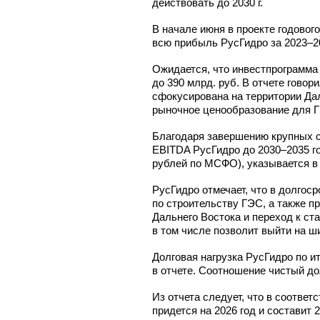
действовать до 2030 г.
В начале июня в проекте годовог
всю прибыль РусГидро за 2023–20
Ожидается, что инвестпрограмма 
до 390 млрд. руб. В отчете говор
сфокусирована на территории Дал
рыночное ценообразование для 
Благодаря завершению крупных с
EBITDA РусГидро до 2030–2035 год
рублей по МСФО), указывается в 
РусГидро отмечает, что в долгос
по строительству ГЭС, а также пр
Дальнего Востока и переход к ст
в том числе позволит выйти на ш
Долговая нагрузка РусГидро по и
в отчете. Соотношение чистый до
Из отчета следует, что в соответ
придется на 2026 год и составит 