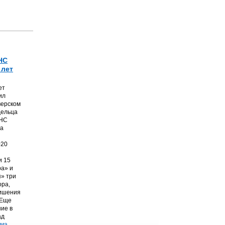
НС
 лет
ет
ил
верском
дельца
ТНС
на
020
и 15
а» и
» три
ора,
лишения
 Еще
ние в
ад
ма.