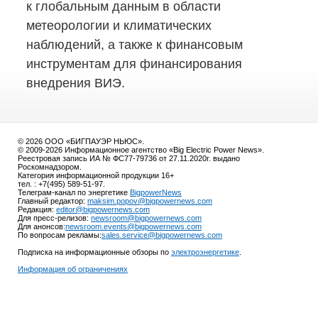
к глобальным данным в области
метеорологии и климатических
наблюдений, а также к финансовым
инструментам для финансирования
внедрения ВИЭ.
© 2026 ООО «БИГПАУЭР НЬЮС».
© 2009-2026 Информационное агентство «Big Electric Power News».
Реестровая запись ИА № ФС77-79736 от 27.11.2020г. выдано
Роскомнадзором.
Категория информационной продукции 16+
тел. : +7(495) 589-51-97.
Телеграм-канал по энергетике
BigpowerNews
Главный редактор:
maksim.popov@bigpowernews.com
Редакция:
editor@bigpowernews.com
Для пресс-релизов:
newsroom@bigpowernews.com
Для анонсов:
newsroom.events@bigpowernews.com
По вопросам рекламы:
sales.service@bigpowernews.com
Подписка на информационные обзоры по
электроэнергетике
.
Информация об ограничениях