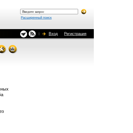
Расширенный поиск
Вход
Регистрация
чных
ба
ез