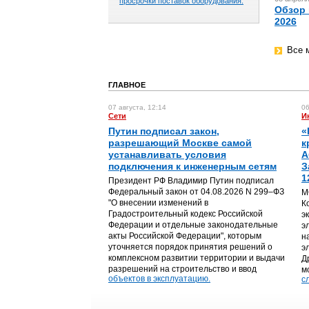
просрочки поставок оборудования.
Обзор 
2026
Все 
ГЛАВНОЕ
07 августа, 12:14
06
Сети
И
Путин подписал закон,
«
разрешающий Москве самой
к
устанавливать условия
А
подключения к инженерным сетям
З
1
Президент РФ Владимир Путин подписал
Федеральный закон от 04.08.2026 N 299–ФЗ
М
"О внесении изменений в
К
Градостроительный кодекс Российской
э
Федерации и отдельные законодательные
э
акты Российской Федерации", которым
н
уточняется порядок принятия решений о
э
комплексном развитии территории и выдачи
Д
разрешений на строительство и ввод
м
объектов в эксплуатацию.
с