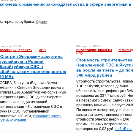
ключевых изменений законодательства в сфере энергетики в
материалы рубрики:
Сделки
 августа, 13:50
06 августа, 08:16
нвестиции, проекты
|
ВИЭ
Инвестиции, проекты
|
КОММОД
НГО
Юнигрин Энерджи» запустила
Стоимость строительства
рупнейшую в России
Новоленской ТЭС в Якути
багайтуйскую СЭС в
выросла на треть – до по
абайкальском крае мощностью
340 млрд рублей
20 МВт
Стоимость строительства Новол
ОСКВА, 6 августа (BigpowerNews) –
ТЭС в Якутии, которая должна
омпания «Юнигрин Энерджи» ввела в
обеспечить электрификацию БА
ксплуатацию Абагайтуйскую солнечную
повышена до 337,7 млрд руб. Не
лектростанцию (СЭС, диспетчерское
на пересмотр сметы, запуск стан
аименование двух очередей
прежнему намечен на август 2028
лектростанции – Пограничная СЭС и
По оценкам экспертов, увеличен
ружная СЭС ) установленной
капзатрат может привести к рост
ощностью 120 МВт,
сообщает пресс-
стоимости электроэнергии для
лужба компании.
промышленных потребителей
примерно на 0,02 руб.
за 1 кВт·ч.