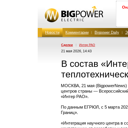
Он
Новости
Комментарии
Bigpower Daily
Э
Сделки
|
Интер РАО
21 мая 2026, 14:43
В состав «Инт
теплотехническ
МОСКВА, 21 мая (BigpowerNews) 
центров страны — Всероссийский
«Интер РАО».
По данным ЕГРЮЛ, с 5 марта 202
Границ».
«Интеграция научного центра в 