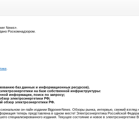
ower News».
ыдано Роскомнадзором.
тике
.
ьзованию баз данных и информационных ресурсов).
электроэнергетики на базе собственной инфраструктуры:
анной информации, поиск по запросу;
обзор электроэнергетики РФ;
ый обзор электроэнергетики РФ.
сиональном он-лайн издании BigpowerNews. Обзоры рынка, интервью, свежий взгляд 
формация теперь представлена в одном месте! Электроэнергетика Российской Федера
шего специализированного издания. Текущее состояние и новое в электроэнергетике 