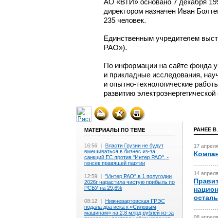
АО «ВТИ» основано 7 декабря 199
директором назначен Иван Болтен
235 человек.
Единственным учредителем высту
РАО»).
По информации на сайте фонда у
и прикладные исследования,
нау
и опытно-технологические
работы
развитию электроэнергетической 
РАНЕЕ В
МАТЕРИАЛЫ ПО ТЕМЕ
16:56
|
Власти Грузии не будут
17 апреля
вмешиваться в бизнес из-за
Компан
санкций ЕС против "Интер РАО", -
генсек правящей партии
14 апреля
12:59
|
"Интер РАО" в 1 полугодии
Правит
2026г нарастила чистую прибыль по
РСБУ на 29,6%
национ
осталь
08:12
|
Нижневартовская ГРЭС
подала два иска к «Силовым
машинам» на 2,8 млрд рублей из-за
08 апреля