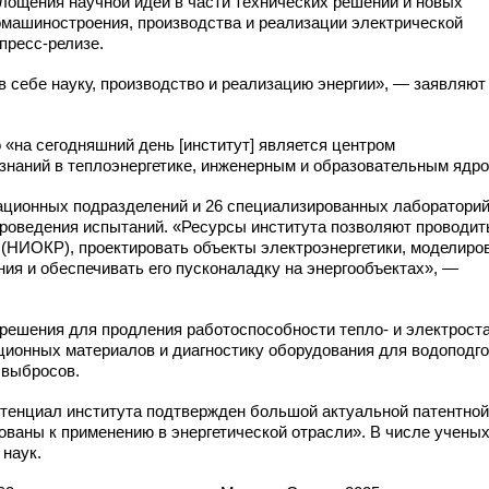
площения научной идеи в части технических решений и новых
омашиностроения, производства и реализации электрической
пресс-релизе.
 себе науку, производство и реализацию энергии», — заявляют
 «на сегодняшний день [институт] является центром
наний в теплоэнергетике, инженерным и образовательным ядро
вационных
подразделений и 26 специализированных лабораторий
проведения испытаний. «Ресурсы института позволяют проводит
НИОКР), проектировать объекты электроэнергетики, моделиро
ия и обеспечивать его пусконаладку на энергообъектах», —
решения для продления работоспособности тепло- и электрост
ционных материалов и диагностику оборудования для водоподго
 выбросов.
отенциал института подтвержден большой актуальной патентной
ованы к применению в энергетической отрасли». В числе учены
 наук.