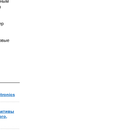
ьным
л
ер
ковые
tronics
активы
го,