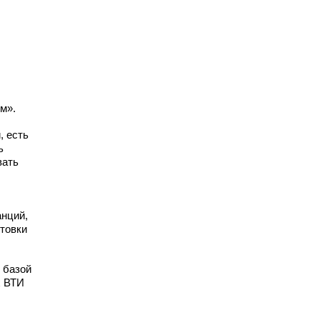
м».
, есть
ь
вать
анций,
товки
 базой
х ВТИ