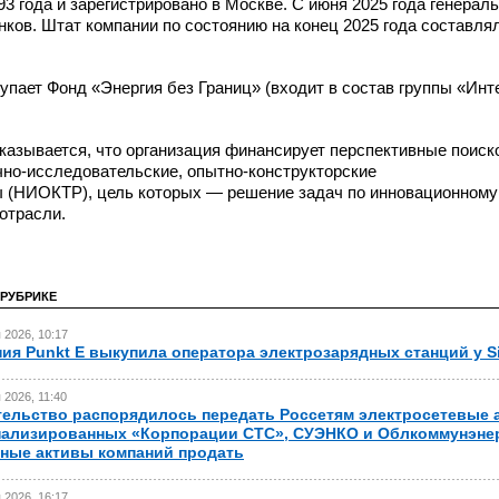
3 года и зарегистрировано в Москве. С июня 2025 года генерал
ков. Штат компании по состоянию на конец 2025 года составля
пает Фонд «Энергия без Границ» (входит в состав группы «Инт
казывается, что организация финансирует перспективные поис
чно-исследовательские,
опытно-конструкторские
 (НИОКТР), цель которых — решение задач по инновационному
отрасли.
 РУБРИКЕ
 2026, 10:17
ия Punkt E выкупила оператора электрозарядных станций у Si
 2026, 11:40
ельство распорядилось передать Россетям электросетевые 
ализированных «Корпорации СТС», СУЭНКО и Облкоммунэнер
ные активы компаний продать
 2026, 16:17