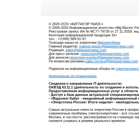
© 2026 ООО «БИГПАУЭР НЬЮС».
© 2009-2026 Информационное агентство «Big Electric P
Реестровая запись ИА № ФС77-79736 от 27.11.2020г. в
Категория информационной продукции 16+
тел. : +7(495) 589-51-97.
Телеграм-канал по энергетике
BigpowerNews
Главный редактор:
maksim.popov@bigpowernews.com
Редакция:
editor@bigpowernews.com
Для пресс-релизов:
newsroom@bigpowernews.com
Для анонсов:
newsroom.events@bigpowernews.com
По вопросам рекламы:
sales.service@bigpowernews.com
Подписка на информационные обзоры по
электроэнерге
Информация об ограничениях
Сведения о направлении IT-деятельности:
ОКВЭД 63.11.1 (деятельность по созданию и испол
Предоставление информационных услуг в области 
- Доступ к базе данных актуальной специализиров
- «Bigpower Daily» - ежедневный информационный 
- «Энергетика России: Итоги недели» - еженедельн
Самые актуальные новости энергетики России в профес
современные проблемы электроэнергетики – вся эта ин
Москвы, в частности, рассматривается на страницах на
сможете узнавать в режиме реального времени.