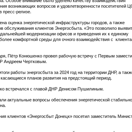
а.
Особое внимание было уделено качеству взаимодействия
ения возникающих вопросов и удовлетворенности посетителей 
в пресс-релизе.
ена оценка энергетической инфраструктуры городов, а также
ов обслуживания клиентов Энергосбыта. «Это позволило выяви
дальнейшей модернизации офисов и приведения их к единому
 более комфортной среды для очного взаимодействия с клиента
варя, Пётр Конюшенко провел рабочую встречу с Первым замест
Р Андреем Чертковым.
тоги работы энергосбыта за 2024 год на территории ДНР, а такж
касающиеся планов развития на предстоящий период.
ко встречался с главой ДНР Денисом Пушилиным.
тали актуальные вопросы обеспечения энергетической стабильн
на.
ния клиентов «Энергосбыт Донецк» посетил заместитель Минис