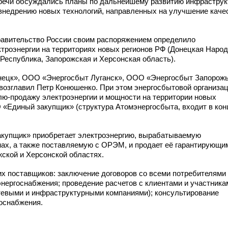
тречи обсуждались планы по дальнейшему развитию инфрастру
 внедрению новых технологий, направленных на улучшение каче
Правительство России своим распоряжением определило
троэнергии на территориях новых регионов РФ (Донецкая Наро
Республика, Запорожская и Херсонская область).
ецк», ООО «Энергосбыт Луганск», ООО «Энергосбыт Запорож
возглавил Петр Конюшенко. При этом энергосбытовой организац
лю-продажу
электроэнергии и мощности на территории новых
«Единый закупщик» (структура Атомэнергосбыта, входит в кон
закупщик» приобретает электроэнергию, вырабатываемую
нах, а также поставляемую с ОРЭМ, и продает её гарантирующи
ской и Херсонской областях.
 поставщиков: заключение договоров со всеми потребителями
энергоснабжения; проведение расчетов с клиентами и участника
тевыми и инфраструктурными компаниями); консультирование
госнабжения.