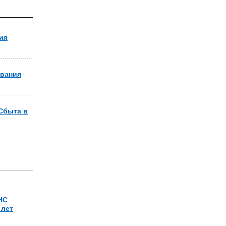
ия
ивания
Сбыта в
НС
 лет