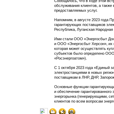
Сообщалось, что в ходе этой вс
обслуживания клиентов, а также
предоставляемых услуг.
Напомним, в августе 2023 года 
гарантирующих поставщиков элек
Республика, Луганская Народная 
Ими стали ООО «Энергосбыт Дон
и ООО «Энергосбыт Херсон», их 
которая может осуществлять
куп
субъектов было определено ООО 
«Росэнергоатом»).
С 1 октября 2023 года «Единый 
электростанциями в новых регио
поставщикам в ЛНР, ДНР, Запорож
Основные функции гарантирующих
и обеспечение гарантированного 
энергорынка (генерирующими, се
клиентов по всем вопросам энер