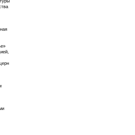
ктуры
ства
дная
ье»
ией,
церн
м
ми