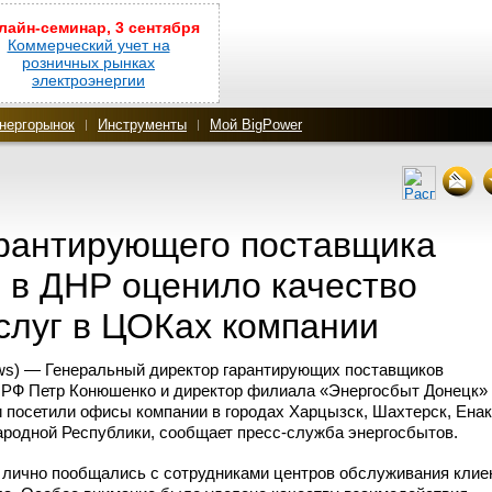
лайн-семинар, 3 сентября
Коммерческий учет на
розничных рынках
электроэнергии
нергорынок
Инструменты
Мой BigPower
арантирующего поставщика
 в ДНР оценило качество
слуг в ЦОКах компании
ws) — Генеральный директор гарантирующих поставщиков
х РФ Петр Конюшенко и директор филиала «Энергосбыт Донецк»
 посетили офисы компании в городах Харцызск, Шахтерск, Енак
ародной Республики, сообщает
пресс-служба
энергосбытов.
лично пообщались с сотрудниками центров обслуживания клие