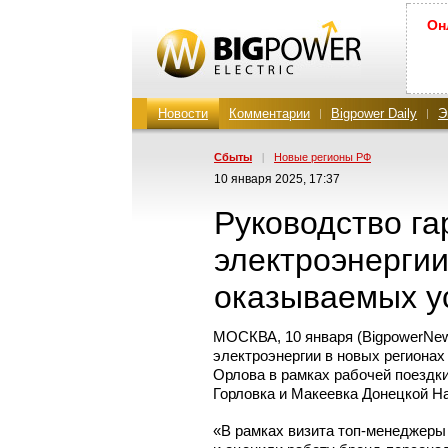
Он
Новости
Комментарии
Bigpower Daily
Э
Сбыты
|
Новые регионы РФ
10 января 2025, 17:37
Руководство г
электроэнергии
оказываемых у
МОСКВА, 10 января (BigpowerNe
электроэнергии в новых региона
Орлова в рамках рабочей поездки
Горловка и Макеевка Донецкой Н
«В рамках визита
топ-менеджеры