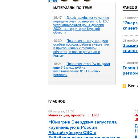
РАНЕЕ В
МАТЕРИАЛЫ ПО ТЕМЕ
16:47
|
Диффтарифы на услуги по
27 ноября
передаче электроэнергии по ЕНЭС
"Энерг
устанавливаются до 31 декабря
клиент
2030 г на территории Курской
области.
02 ноября
10:30
|
Правительство утвердило
особый порядок работы энергетики
Заммин
в приграничных с Украиной
клиент
областях, в новых регионах и
Крыму
02 сентяб
18:24
|
Правительство РФ выделит
Глава 
еще 3,5 млрд руб на
восстановление ЛЭП в новых
регион
регионах
Все 
ГЛАВНОЕ
06 августа, 13:50
06
Инвестиции, проекты
|
ВИЭ
И
Н
«Юнигрин Энерджи» запустила
С
крупнейшую в России
Н
Абагайтуйскую СЭС в
в
Забайкальском крае мощностью