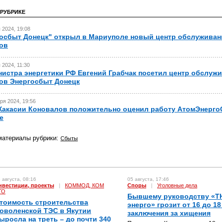
 РУБРИКЕ
 2024, 19:08
осбыт Донецк" открыл в Мариуполе новый центр обслуживан
ов
 2024, 11:30
истра энергетики РФ Евгений Грабчак посетил центр обслуж
ов Энергосбыт Донецк
ря 2024, 19:56
Хакасии Коновалов положительно оценил работу АтомЭнерго
е
материалы рубрики:
Сбыты
 августа, 08:16
05 августа, 17:46
нвестиции, проекты
|
КОММОД, КОМ
Споры
|
Уголовные дела
ГО
Бывшему руководству «Т
тоимость строительства
энерго» грозит от 16 до 18
оволенской ТЭС в Якутии
заключения за хищения
ыросла на треть – до почти 340