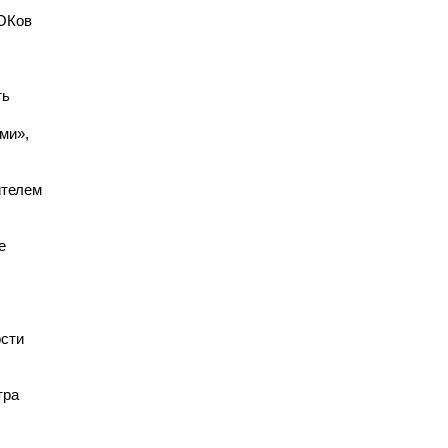
ЦОКов
ть
ми»,
ителем
е
ости
тра