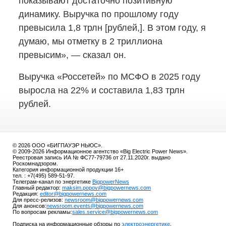
показывают достаточно позитивную
динамику. Выручка по прошлому году
превысила 1,8 трлн [рублей,]. В этом году, я
думаю, мы отметку в 2 триллиона
превысим», — сказал он.
Выручка «Россетей» по МСФО в 2025 году
выросла на 22% и составила 1,83 трлн
рублей.
© 2026 ООО «БИГПАУЭР НЬЮС».
© 2009-2026 Информационное агентство «Big Electric Power News».
Реестровая запись ИА № ФС77-79736 от 27.11.2020г. выдано
Роскомнадзором.
Категория информационной продукции 16+
тел. : +7(495) 589-51-97.
Телеграм-канал по энергетике
BigpowerNews
Главный редактор:
maksim.popov@bigpowernews.com
Редакция:
editor@bigpowernews.com
Для пресс-релизов:
newsroom@bigpowernews.com
Для анонсов:
newsroom.events@bigpowernews.com
По вопросам рекламы:
sales.service@bigpowernews.com
Подписка на информационные обзоры по
электроэнергетике
.