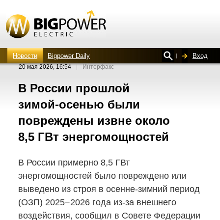
Новости
Bigpower Daily
Вход
20 мая 2026, 16:54
|
Интерфакс
В России прошлой
зимой-осенью
были
повреждены извне около
8,5 ГВт энергомощностей
В России примерно 8,5 ГВт
энергомощностей было повреждено или
выведено из строя
в осенне-зимний
период
(ОЗП) 2025−2026 года
из-за
внешнего
воздействия, сообщил в Совете Федерации