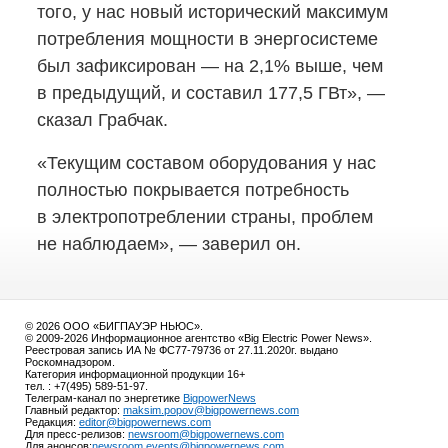
того, у нас новый исторический максимум
потребления мощности в энергосистеме
был зафиксирован — на 2,1% выше, чем
в предыдущий, и составил 177,5 ГВт», —
сказал Грабчак.
«Текущим составом оборудования у нас
полностью покрывается потребность
в электропотреблении страны, проблем
не наблюдаем», — заверил он.
© 2026 ООО «БИГПАУЭР НЬЮС».
© 2009-2026 Информационное агентство «Big Electric Power News».
Реестровая запись ИА № ФС77-79736 от 27.11.2020г. выдано
Роскомнадзором.
Категория информационной продукции 16+
тел. : +7(495) 589-51-97.
Телеграм-канал по энергетике
BigpowerNews
Главный редактор:
maksim.popov@bigpowernews.com
Редакция:
editor@bigpowernews.com
Для пресс-релизов:
newsroom@bigpowernews.com
Для анонсов:
newsroom.events@bigpowernews.com