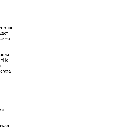
межное
удет
Также
ании
 «Но
,
егата
ми
ючает