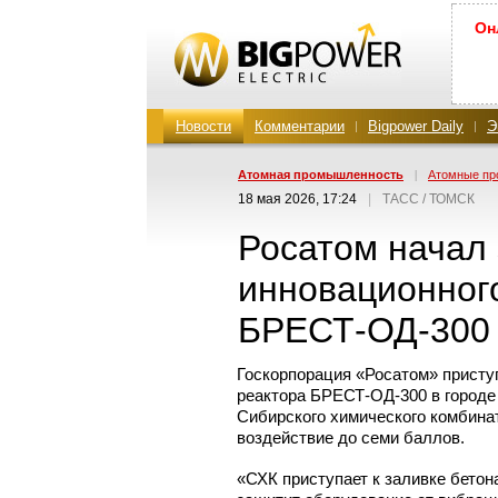
Он
Новости
Комментарии
Bigpower Daily
Э
Атомная промышленность
|
Атомные пр
18 мая 2026, 17:24
|
ТАСС / ТОМСК
Росатом начал 
инновационног
БРЕСТ-ОД-300
Госкорпорация «Росатом» присту
реактора
БРЕСТ-ОД-300
в городе
Сибирского химического комбинат
воздействие до семи баллов.
«СХК приступает к заливке бетон