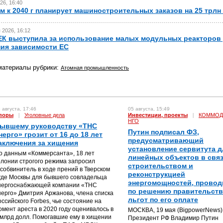
26, 16:40
м к 2040 г планирует машиностроительных заказов на 25 трлн
 2026, 16:12
ЕК выступила за использование малых модульных реакторов
ия зависимости ЕС
материалы рубрики:
Атомная промышленность
 августа, 17:46
05 августа, 15:49
поры
|
Уголовные дела
Инвестиции, проекты
|
КОММОД
НГО
ывшему руководству «ТНС
Путин подписал ФЗ,
нерго» грозит от 16 до 18 лет
предусматривающий
аключения за хищения
установление сервитута д
о данным «Коммерсанта», 18 лет
линейных объектов в связ
олонии строгого режима запросил
строительством и
особвинитель в ходе прений в Тверском
реконструкцией
уде Москвы для бывшего совладельца
энергомощностей, прово
нергоснабжающей компании «ТНС
по решению правительств
нерго» Дмитрия Аржанова, члена списка
льгот по его оплате
оссийского Forbes, чье состояние на
омент ареста в 2020 году оценивалось в
МОСКВА, 19 мая (BigpowerNews) 
 млрд долл. Помогавшие ему в хищении
Президент РФ Владимир Путин