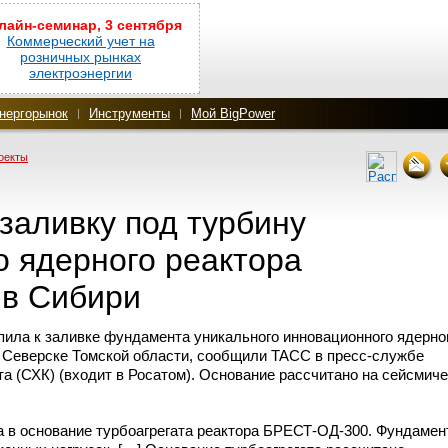
лайн-семинар, 3 сентября
Коммерческий учет на
розничных рынках
электроэнергии
нергорынок
Инструменты
Мой BigPower
оекты
заливку под турбину
о ядерного реактора
в Сибири
пила к заливке фундамента уникального инновационного ядерно
 Северске Томской области, сообщили ТАСС
в пресс-службе
а (СХК) (входит в Росатом). Основание рассчитано на сейсмич
а в основание турбоагрегата реактора
БРЕСТ-ОД-300.
Фундамен