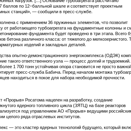
онных нагрузок. […] Основание турбоагрегата рассчитано
 7 баллов по 12−балльной шкале и соответствует проектным
мных станций», — сообщили в пресс-службе.
полнена с применением 36 пружинных элементов, что позволит
у от работающего турбоагрегата на фундаментные колонны и с
етонирование фундамента будет проведено в три этапа. Всего б
ов бетона различного класса: от тяжелого до мелкозернистого. 
арматурных изделий и закладных деталей.
одства
опытно-демонстрационного
энергокомплекса (ОДЭК) комп
ие такого ответственного узла — процесс долгий и трудоемкий.
олее 1 700 тонн устойчивая опора становится не просто важной
итирует
пресс-служба
Бабича. Перед началом монтажа турбоагр
яцев находиться в покое для набора необходимой прочности.
т «Прорыв» Росатома нацелен на разработку, создание
нутого ядерного топливного цикла (ЗЯТЦ) на базе реакторов
еализуется под управлением АО «Прорыв» ведущими российски
ии целого ряда отраслевых институтов.
екс — это кластер ядерных технологий будущего, который вкл