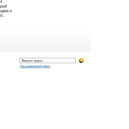
 4
орый
одекс и
в.
Расширенный поиск