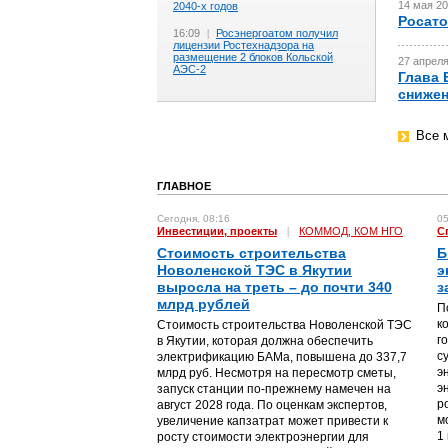
14 мая 20
2040-х годов
Росато
16:09
|
Росэнергоатом получил
лицензии Ростехнадзора на
размещение 2 блоков Кольской
27 апреля
АЭС-2
Глава 
снижен
Все 
ГЛАВНОЕ
Сегодня, 08:16
05
Инвестиции, проекты
|
КОММОД, КОМ НГО
С
Стоимость строительства
Б
Новоленской ТЭС в Якутии
э
выросла на треть – до почти 340
з
млрд рублей
П
к
Стоимость строительства Новоленской ТЭС
г
в Якутии, которая должна обеспечить
с
электрификацию БАМа, повышена до 337,7
э
млрд руб. Несмотря на пересмотр сметы,
э
запуск станции по-прежнему намечен на
р
август 2028 года. По оценкам экспертов,
м
увеличение капзатрат может привести к
1
росту стоимости электроэнергии для