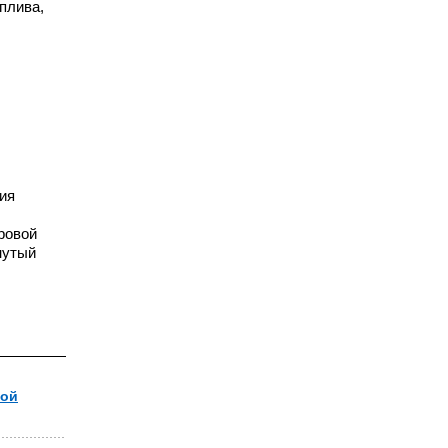
плива,
ия
ровой
нутый
ной