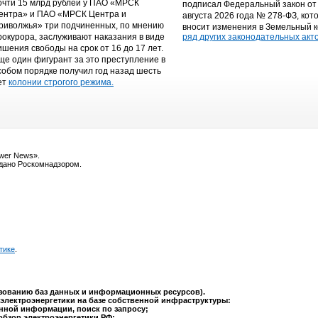
очти 15 млрд рублей у ПАО «МРСК
подписал Федеральный закон от
ентра» и ПАО «МРСК Центра и
августа 2026 года № 278-ФЗ, кот
риволжья» три подчиненных, по мнению
вносит изменения в Земельный к
рокурора, заслуживают наказания в виде
ряд других законодательных акто
ишения свободы на срок от 16 до 17 лет.
ще один фигурант за это преступление в
собом порядке получил год назад шесть
ет
колонии строгого режима.
ower News».
ыдано Роскомнадзором.
тике
.
ьзованию баз данных и информационных ресурсов).
электроэнергетики на базе собственной инфраструктуры:
анной информации, поиск по запросу;
обзор электроэнергетики РФ;