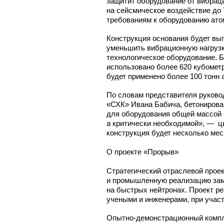
защитит оборудование от вибраци
на сейсмическое воздействие до
требованиям к оборудованию ато
Конструкция основания будет вы
уменьшить вибрационную нагрузк
технологическое оборудование. Б
использовано более 620 кубометр
будет применено более 100 тонн 
По словам представителя руков
«СХК» Ивана Бабича, бетонирован
для оборудования общей массой б
а критически необходимой», — ц
конструкция будет несколько мес
О проекте «Прорыв»
Стратегический отраслевой проек
и промышленную реализацию замк
на быстрых нейтронах. Проект р
учеными и инженерами, при участ
Опытно-демонстрационный
компл