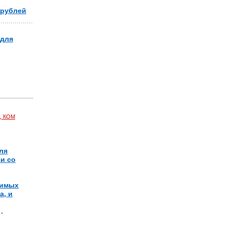
 рублей
 для
, КОМ
ля
и со
димых
а, и
-