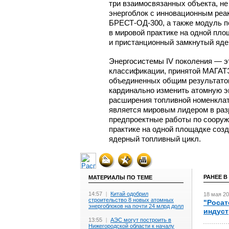
три взаимосвязанных объекта, не
энергоблок с инновационным реа
БРЕСТ-ОД-300,
а также модуль п
в мировой практике на одной пл
и пристанционный замкнутый яде
Энергосистемы IV поколения — э
классификации, принятой МАГАТЭ
объединенных общим результатом
кардинально изменить атомную эн
расширения топливной номенклат
является мировым лидером в раз
предпроектные работы по соору
практике на одной площадке соз
ядерный топливный цикл.
РАНЕЕ В
МАТЕРИАЛЫ ПО ТЕМЕ
14:57
|
Китай одобрил
18 мая 20
строительство 8 новых атомных
"Росат
энергоблоков на почти 24 млрд долл
индуст
13:55
|
АЭС могут построить в
Нижегородской области к началу