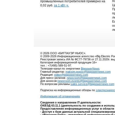
п
промышленных потребителей примерно на
Ц
0,02 руб.
за 1 кВт·ч.
П
п
л
Е
о
л
© 2026 ООО «БИГПАУЭР НЬЮС».
© 2009-2026 Информационное агентство «Big Electric P
Реестровая запись ИА № ФС77-79736 от 27.11.2020г. в
Категория информационной продукции 16+
тел. : +7(495) 589-51-97.
Телеграм-канал по энергетике
BigpowerNews
Главный редактор:
maksim.popov@bigpowernews.com
Редакция:
editor@bigpowernews.com
Для пресс-релизов:
newsroom@bigpowernews.com
Для анонсов:
newsroom.events@bigpowernews.com
По вопросам рекламы:
sales.service@bigpowernews.com
Подписка на информационные обзоры по
электроэнерге
Информация об ограничениях
Сведения о направлении IT-деятельности:
ОКВЭД 63.11.1 (деятельность по созданию и испол
Предоставление информационных услуг в области 
- Доступ к базе данных актуальной специализиров
- «Bigpower Daily» - ежедневный информационный 