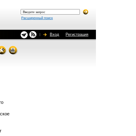
Расширенный поиск
Вход
Регистрация
го
еское
т