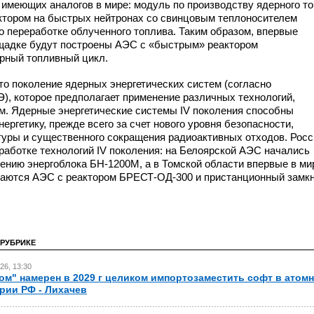
 имеющих аналогов в мире: модуль по производству ядерного то
ктором на быстрых нейтронах со свинцовым теплоносителем
о переработке облученного топлива. Таким образом, впервые
ощадке будут построены АЭС с «быстрым» реактором
рный топливный цикл.
то поколение ядерных энергетических систем (согласно
), которое предполагает применение различных технологий,
. Ядерные энергетические системы IV поколения способны
ергетику, прежде всего за счет нового уровня безопасности,
уры и существенного сокращения радиоактивных отходов. Росс
работке технологий IV поколения: на Белоярской АЭС начались
жению энергоблока
БН-1200М,
а в Томской области впервые в ми
даются АЭС с реактором
БРЕСТ-ОД-300
и пристанционный замк
 РУБРИКЕ
26, 13:30
ом" намерен в 2029 г целиком импортозаместить софт в атом
рии РФ - Лихачев