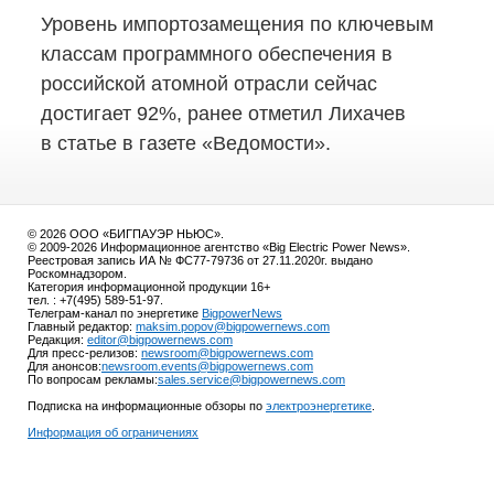
Уровень импортозамещения по ключевым
классам программного обеспечения в
российской атомной отрасли сейчас
достигает 92%, ранее отметил Лихачев
в статье в газете «Ведомости».
© 2026 ООО «БИГПАУЭР НЬЮС».
© 2009-2026 Информационное агентство «Big Electric Power News».
Реестровая запись ИА № ФС77-79736 от 27.11.2020г. выдано
Роскомнадзором.
Категория информационной продукции 16+
тел. : +7(495) 589-51-97.
Телеграм-канал по энергетике
BigpowerNews
Главный редактор:
maksim.popov@bigpowernews.com
Редакция:
editor@bigpowernews.com
Для пресс-релизов:
newsroom@bigpowernews.com
Для анонсов:
newsroom.events@bigpowernews.com
По вопросам рекламы:
sales.service@bigpowernews.com
Подписка на информационные обзоры по
электроэнергетике
.
Информация об ограничениях