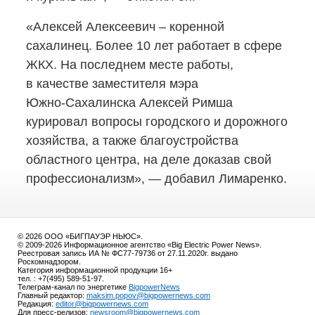
«Алексей Алексеевич – коренной
сахалинец. Более 10 лет работает в сфере
ЖКХ. На последнем месте работы,
в качестве заместителя мэра
Южно-Сахалинска
Алексей Римша
курировал вопросы городского и дорожного
хозяйства, а также благоустройства
областного центра, на деле доказав свой
профессионализм», — добавил Лимаренко.
© 2026 ООО «БИГПАУЭР НЬЮС».
© 2009-2026 Информационное агентство «Big Electric Power News».
Реестровая запись ИА № ФС77-79736 от 27.11.2020г. выдано
Роскомнадзором.
Категория информационной продукции 16+
тел. : +7(495) 589-51-97.
Телеграм-канал по энергетике
BigpowerNews
Главный редактор:
maksim.popov@bigpowernews.com
Редакция:
editor@bigpowernews.com
Для пресс-релизов:
newsroom@bigpowernews.com