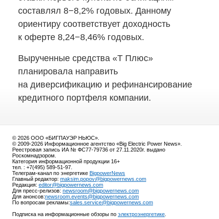
составлял 8−8,2% годовых. Данному
ориентиру соответствует доходность
к оферте 8,24−8,46% годовых.
Вырученные средства «Т Плюс»
планировала направить
на диверсификацию и рефинансирование
кредитного портфеля компании.
© 2026 ООО «БИГПАУЭР НЬЮС».
© 2009-2026 Информационное агентство «Big Electric Power News».
Реестровая запись ИА № ФС77-79736 от 27.11.2020г. выдано
Роскомнадзором.
Категория информационной продукции 16+
тел. : +7(495) 589-51-97.
Телеграм-канал по энергетике
BigpowerNews
Главный редактор:
maksim.popov@bigpowernews.com
Редакция:
editor@bigpowernews.com
Для пресс-релизов:
newsroom@bigpowernews.com
Для анонсов:
newsroom.events@bigpowernews.com
По вопросам рекламы:
sales.service@bigpowernews.com
Подписка на информационные обзоры по
электроэнергетике
.