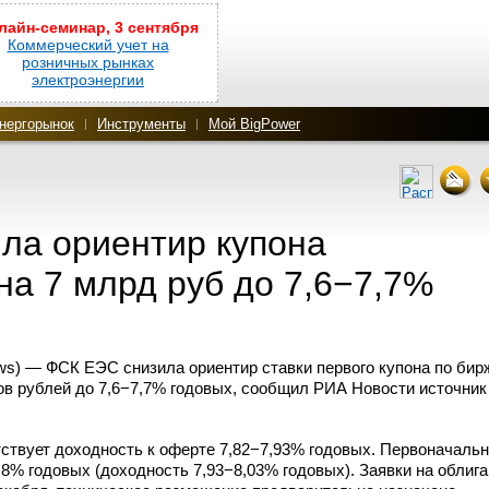
лайн-семинар, 3 сентября
Коммерческий учет на
розничных рынках
электроэнергии
нергорынок
Инструменты
Мой BigPower
ла ориентир купона
на 7 млрд руб до 7,6−7,7%
s) — ФСК ЕЭС снизила ориентир ставки первого купона по би
в рублей до 7,6−7,7% годовых, сообщил РИА Новости источник
тствует доходность к оферте 7,82−7,93% годовых. Первоначаль
,8% годовых (доходность 7,93−8,03% годовых). Заявки на облиг