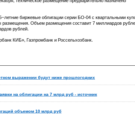
декабря, техническое размещение предварительно назначено
5−летние биржевые облигации серии
БО-04
с квартальными куп
ты размещения. Объем размещения составит 7 миллиардов рубле
ардов рублей.
банк КИБ», Газпромбанк и Россельхозбанк.
ютном выражении будут ниже прошлогодних
аявки на облигации на 7 млрд руб - источник
игаций объемом 10 млрд руб