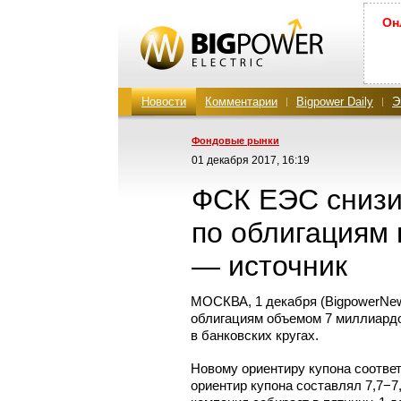
Он
Новости
Комментарии
Bigpower Daily
Э
Фондовые рынки
01 декабря 2017, 16:19
ФСК ЕЭС снизи
по облигациям 
— источник
МОСКВА, 1 декабря (BigpowerNew
облигациям объемом 7 миллиардо
в банковских кругах.
Новому ориентиру купона соотве
ориентир купона составлял 7,7−7