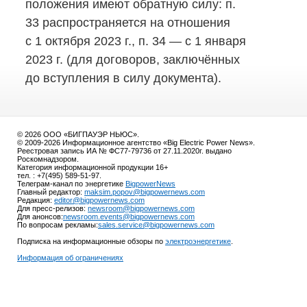
положения имеют обратную силу: п.
33 распространяется на отношения
с 1 октября
2023 г
., п. 34 — с 1 января
2023 г
. (для договоров, заключённых
до вступления в силу документа).
© 2026 ООО «БИГПАУЭР НЬЮС».
© 2009-2026 Информационное агентство «Big Electric Power News».
Реестровая запись ИА № ФС77-79736 от 27.11.2020г. выдано
Роскомнадзором.
Категория информационной продукции 16+
тел. : +7(495) 589-51-97.
Телеграм-канал по энергетике
BigpowerNews
Главный редактор:
maksim.popov@bigpowernews.com
Редакция:
editor@bigpowernews.com
Для пресс-релизов:
newsroom@bigpowernews.com
Для анонсов:
newsroom.events@bigpowernews.com
По вопросам рекламы:
sales.service@bigpowernews.com
Подписка на информационные обзоры по
электроэнергетике
.
Информация об ограничениях