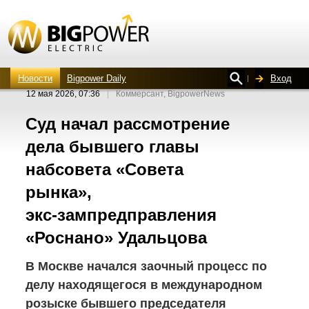
Новости
Bigpower Daily
Вход
12 мая 2026, 07:36
|
Коммерсант, BigpowerNews
Суд начал рассмотрение
дела бывшего главы
набсовета «Совета
рынка»,
экс-зампредправления
«Роснано» Удальцова
В Москве начался заочный процесс по
делу находящегося в международном
розыске бывшего председателя