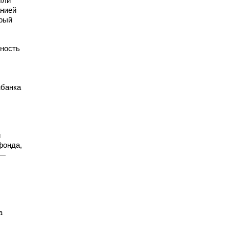
ыли
анией
орый
вность
банка
,
и
фонда,
 —
а