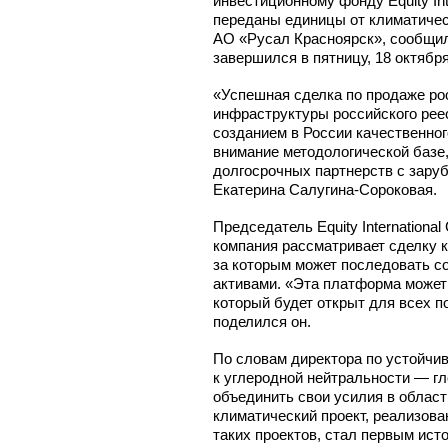
инвестиционному фонду Equity In
переданы единицы от климатическ
АО «Русал Красноярск», сообщи
завершился в пятницу, 18 октября
«Успешная сделка по продаже ро
инфраструктуры российского рее
созданием в России качественно
внимание методологической базе
долгосрочных партнерств с зару
Екатерина Салугина-Сороковая.
Председатель Equity Internationa
компания рассматривает сделку 
за которым может последовать 
активами. «Эта платформа может
который будет открыт для всех 
поделился он.
По словам директора по устойчи
к углеродной нейтральности — г
объединить свои усилия в област
климатический проект, реализова
таких проектов, стал первым ис