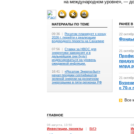
на международном уровне», — д
РАНЕЕ В
МАТЕРИАЛЫ ПО ТЕМЕ
09:36
|
Росатом планирует к концу
22 октябр
2026 г. перейти к реализации
Фонды 
водородного проекта на Сахалине
07:56
|
Ставки за НВОС для
21 октябр
энергетики заморозят и в
Профил
дальнейшем они будут
индексироваться на уровень
предус
ожидаемой инфляции.
млрд 
16:41
|
«Росатом Энергосбыт»
начал продажи сертификатов
21 октябр
зеленой энергии на розничном
Бурени
энергорынке в пяти регионах РФ
с 70-х
Все 
ГЛАВНОЕ
06 августа, 13:50
06
Инвестиции, проекты
|
ВИЭ
И
Н