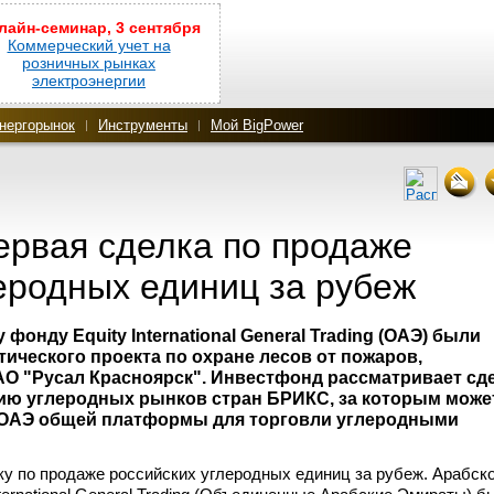
лайн-семинар, 3 сентября
Коммерческий учет на
розничных рынках
электроэнергии
нергорынок
Инструменты
Мой BigPower
ервая сделка по продаже
еродных единиц за рубеж
онду Equity International General Trading (ОАЭ) были
ического проекта по охране лесов от пожаров,
О "Русал Красноярск". Инвестфонд рассматривает сд
нию углеродных рынков стран БРИКС, за которым може
 ОАЭ общей платформы для торговли углеродными
ку по продаже российских углеродных единиц за рубеж. Арабск