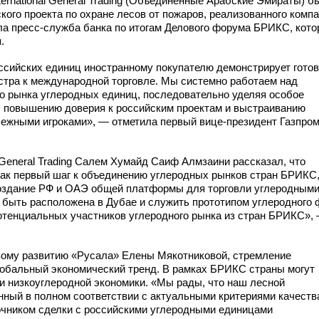
ternational General Trading (Объединенные Арабские Эмираты) б
ого проекта по охране лесов от пожаров, реализованного комп
ла
пресс-служба
банка по итогам Делового форума БРИКС, кот
.
ссийских единиц иностранному покупателю демонстрирует гото
стра к международной торговле. Мы системно работаем над
го рынка углеродных единиц, последовательно уделяя особое
, повышению доверия к российским проектам и выстраиванию
бежными игроками», — отметила первый
вице-президент
Газпром
l General Trading Салем Хумайд Саиф Алмзаини рассказал, что
как первый шаг к объединению углеродных рынков стран БРИКС
создание РФ и ОАЭ общей платформы для торговли углеродным
 быть расположена в Дубае и служить прототипом углеродного 
потенциальных участников углеродного рынка из стран БРИКС»,
вому развитию «Русала» Елены Мякотниковой, стремление
лобальный экономический тренд. В рамках БРИКС страны могут
и низкоуглеродной экономики. «Мы рады, что наш лесной
нный в полном соответствии с актуальными критериями качеств
точником сделки с российскими углеродными единицами