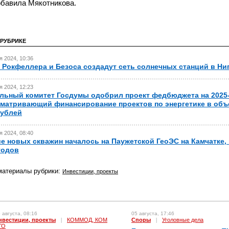
обавила Мякотникова.
 РУБРИКЕ
я 2024, 10:36
Рокфеллера и Безоса создадут сеть солнечных станций в Ни
я 2024, 12:23
ьный комитет Госдумы одобрил проект федбюджета на 2025-2
матривающий финансирование проектов по энергетике в объ
рублей
я 2024, 08:40
е новых скважин началось на Паужетской ГеоЭС на Камчатке,
 годов
материалы рубрики:
Инвестиции, проекты
 августа, 08:16
05 августа, 17:46
нвестиции, проекты
|
КОММОД, КОМ
Споры
|
Уголовные дела
ГО