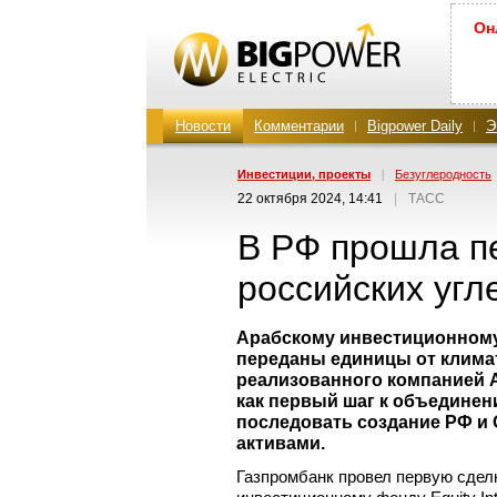
Он
Новости
Комментарии
Bigpower Daily
Э
Инвестиции, проекты
|
Безуглеродность
22 октября 2024, 14:41
|
ТАСС
В РФ прошла п
российских угл
Арабскому инвестиционному ф
переданы единицы от климат
реализованного компанией А
как первый шаг к объедине
последовать создание РФ и
активами.
Газпромбанк провел первую сдел