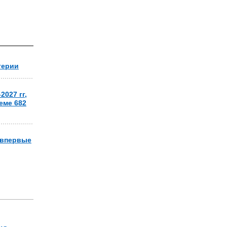
герии
027 гг,
еме 682
 впервые