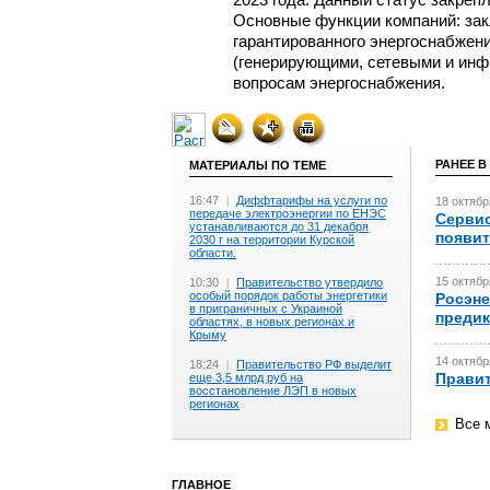
Основные функции компаний: зак
гарантированного энергоснабжени
(генерирующими, сетевыми и инф
вопросам энергоснабжения.
РАНЕЕ В
МАТЕРИАЛЫ ПО ТЕМЕ
16:47
|
Диффтарифы на услуги по
18 октябр
передаче электроэнергии по ЕНЭС
Сервис
устанавливаются до 31 декабря
появит
2030 г на территории Курской
области.
15 октябр
10:30
|
Правительство утвердило
особый порядок работы энергетики
Росэне
в приграничных с Украиной
предик
областях, в новых регионах и
Крыму
14 октябр
18:24
|
Правительство РФ выделит
Правит
еще 3,5 млрд руб на
восстановление ЛЭП в новых
регионах
Все 
ГЛАВНОЕ