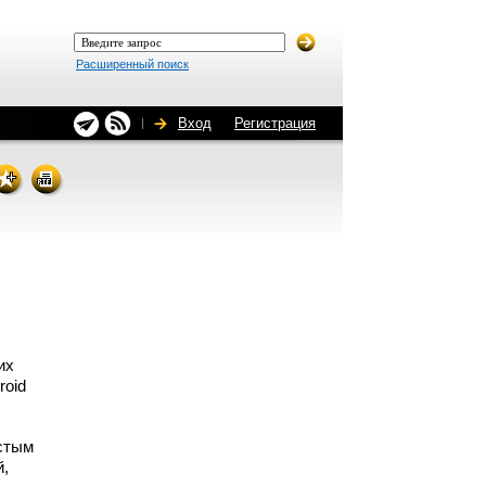
Расширенный поиск
Вход
Регистрация
их
roid
стым
й,