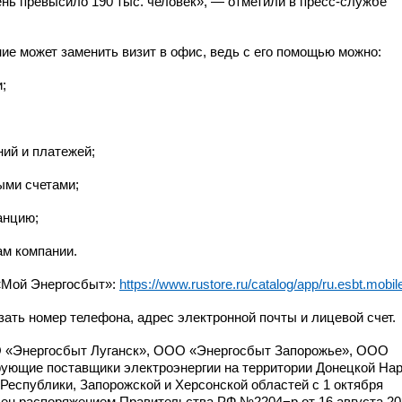
ень превысило 190 тыс. человек», — отметили
в пресс-службе
ие может заменить визит в офис, ведь с его помощью можно:
;
ий и платежей;
ыми счетами;
анцию;
м компании.
«Мой Энергосбыт»:
https://www.rustore.ru/catalog/app/ru.esbt.mobil
зать номер телефона, адрес электронной почты и лицевой счет.
 «Энергосбыт Луганск», ООО «Энергосбыт Запорожье», ООО
ующие поставщики электроэнергии на территории Донецкой На
Республики, Запорожской и Херсонской областей с 1 октября
лен распоряжением Правительства РФ №2204−р от 16 августа 202