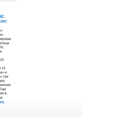
НС
 лет
ет
ил
верском
дельца
ТНС
на
020
и 15
а» и
» три
ора,
лишения
 Еще
ние в
ад
ма.