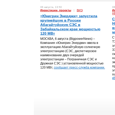
06 августа, 13:50
06
Инвестиции, проекты
|
ВИЭ
И
Н
«Юнигрин Энерджи» запустила
С
крупнейшую в России
Н
Абагайтуйскую СЭС в
в
Забайкальском крае мощностью
м
120 МВт
С
МОСКВА, 6 августа (BigpowerNews) –
Т
Компания «Юнигрин Энерджи» ввела в
э
эксплуатацию Абагайтуйскую солнечную
3
электростанцию (СЭС, диспетчерское
с
наименование двух очередей
н
электростанции – Пограничная СЭС и
э
Дружная СЭС ) установленной мощностью
п
120 МВт,
сообщает пресс-служба компании.
э
п
кВ