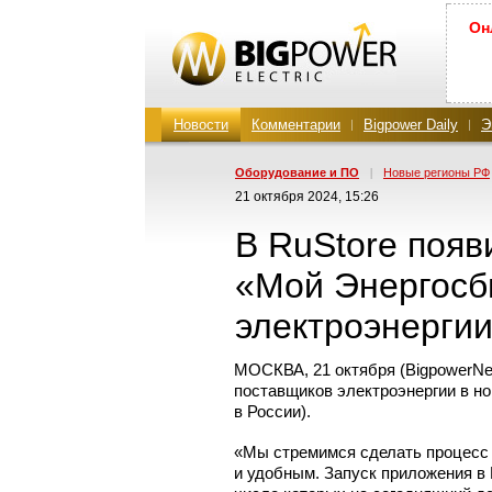
Он
Новости
Комментарии
Bigpower Daily
Э
Оборудование и ПО
|
Новые регионы РФ
21 октября 2024, 15:26
В RuStore поя
«Мой Энергосб
электроэнергии
МОСКВА, 21 октября (BigpowerN
поставщиков электроэнергии в но
в России).
«Мы стремимся сделать процесс
и удобным. Запуск приложения в 