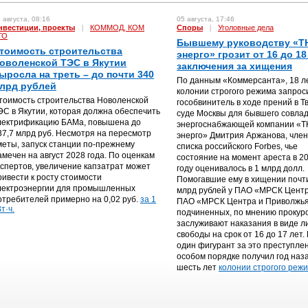
 августа, 08:16
05 августа, 17:46
нвестиции, проекты
|
КОММОД, КОМ
Споры
|
Уголовные дела
ГО
Бывшему руководству «Т
тоимость строительства
энерго» грозит от 16 до 18
оволенской ТЭС в Якутии
заключения за хищения
ыросла на треть – до почти 340
По данным «Коммерсанта», 18 л
лрд рублей
колонии строгого режима запрос
тоимость строительства Новоленской
гособвинитель в ходе прений в Т
ЭС в Якутии, которая должна обеспечить
суде Москвы для бывшего совла
лектрификацию БАМа, повышена до
энергоснабжающей компании «
37,7 млрд руб. Несмотря на пересмотр
энерго» Дмитрия Аржанова, чле
меты, запуск станции по-прежнему
списка российского Forbes, чье
амечен на август 2028 года. По оценкам
состояние на момент ареста в 2
кспертов, увеличение капзатрат может
году оценивалось в 1 млрд долл.
ривести к росту стоимости
Помогавшие ему в хищении почт
лектроэнергии для промышленных
млрд рублей у ПАО «МРСК Центр
отребителей примерно на 0,02 руб.
за 1
ПАО «МРСК Центра и Приволжья
т·ч.
подчиненных, по мнению прокур
заслуживают наказания в виде 
свободы на срок от 16 до 17 лет.
один фигурант за это преступле
особом порядке получил год наз
шесть лет
колонии строгого режи