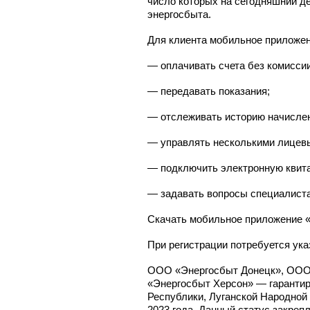
число которых на сегодняшний д
энергосбыта.
Для клиента мобильное приложен
— оплачивать счета без комиссии
— передавать показания;
— отслеживать историю начислен
— управлять несколькими лицев
— подключить электронную квит
— задавать вопросы специалиста
Скачать мобильное приложение 
При регистрации потребуется ука
ООО «Энергосбыт Донецк», ООО
«Энергосбыт Херсон» — гарантир
Республики, Луганской Народной 
2023 года. Данный статус закреп