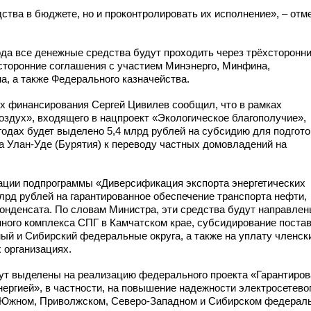
дства в бюджете, но и проконтролировать их исполнение», – отм
года все денежные средства будут проходить через трёхсторонни
хсторонние соглашения с участием Минэнерго, Минфина,
на, а также Федерального казначейства.
ях финансирования Сергей Цивилев сообщил, что в рамках
оздух», входящего в нацпроект «Экологическое благополучие»,
годах будет выделено 5,4 млрд рублей на субсидию для подгото
да
Улан-Уде
(Бурятия) к переводу частных домовладений на
зации подпрограммы «Диверсификация экспорта энергетических
лрд рублей на гарантированное обеспечение транспорта нефти,
 конденсата. По словам Министра, эти средства будут направле
нного комплекса СПГ в Камчатском крае, субсидирование поста
ый и Сибирский федеральные округа, а также на уплату членск
 организациях.
удут выделены на реализацию федерального проекта «Гарантиро
ергией», в частности, на повышение надежности электросетево
Южном, Приволжском,
Северо-Западном
и Сибирском федерал