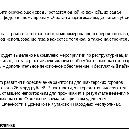
щита окружающей среды остается одной из важнейших задач
по федеральному проекту «Чистая энергетика» выделяется субс
на строительство заправок компримированного природного газа,
д использование газа в качестве топлива, а также на строител
 будет выделено на комплекс мероприятий по реструктуризации
 числе, на завершение ликвидации особо убыточных шахт и раз
у – дополнительное пенсионное обеспечение и бесплатный пай
го развития и обеспечение занятости для шахтерских городов
 около 26 млрд рублей. В частности, эти средства выделяются
, ставшего непригодным для проживания в результате ведения 
ных шахтах. Отдельное внимание при этом уделяется
ышленности в Донецкой и Луганской Народных Республиках.
 РУБРИКЕ