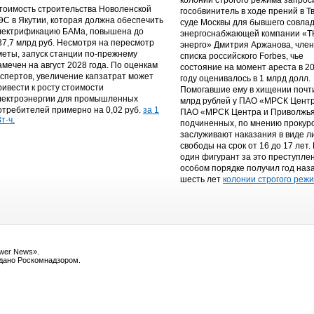
колонии строгого режима запрос
тоимость строительства Новоленской
гособвинитель в ходе прений в Т
ЭС в Якутии, которая должна обеспечить
суде Москвы для бывшего совла
лектрификацию БАМа, повышена до
энергоснабжающей компании «
37,7 млрд руб. Несмотря на пересмотр
энерго» Дмитрия Аржанова, чле
меты, запуск станции по-прежнему
списка российского Forbes, чье
амечен на август 2028 года. По оценкам
состояние на момент ареста в 2
кспертов, увеличение капзатрат может
году оценивалось в 1 млрд долл.
ривести к росту стоимости
Помогавшие ему в хищении почт
лектроэнергии для промышленных
млрд рублей у ПАО «МРСК Центр
отребителей примерно на 0,02 руб.
за 1
ПАО «МРСК Центра и Приволжья
т·ч.
подчиненных, по мнению прокур
заслуживают наказания в виде 
свободы на срок от 16 до 17 лет.
один фигурант за это преступле
особом порядке получил год наз
шесть лет
колонии строгого режи
ower News».
ыдано Роскомнадзором.