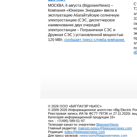
С
МОСКВА, 6 августа (BigpowerNews) –
Т
Компания «Юнигрин Энерджи» ввела в
э
эксплуатацию Абагайтуйскую солнечную
3
электростанцию (СЭС, диспетчерское
с
наименование двух очередей
н
электростанции – Пограничная СЭС и
э
Дружная СЭС ) установленной мощностью
п
120 МВт,
сообщает пресс-служба компании.
э
п
кВ
© 2026 ООО «БИГПАУЭР НЬЮС».
© 2009-2026 Информационное агентство «Big Electric P
Реестровая запись ИА № ФС77-79736 от 27.11.2020г. в
Категория информационной продукции 16+
тел. : +7(495) 589-51-97.
Телеграм-канал по энергетике
BigpowerNews
Главный редактор:
maksim.popov@bigpowernews.com
Редакция:
editor@bigpowernews.com
Для пресс-релизов:
newsroom@bigpowernews.com