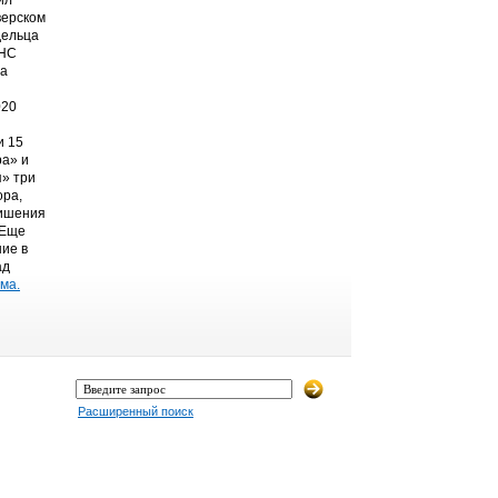
ил
верском
дельца
ТНС
на
020
и 15
а» и
» три
ора,
лишения
 Еще
ние в
ад
ма.
Расширенный поиск