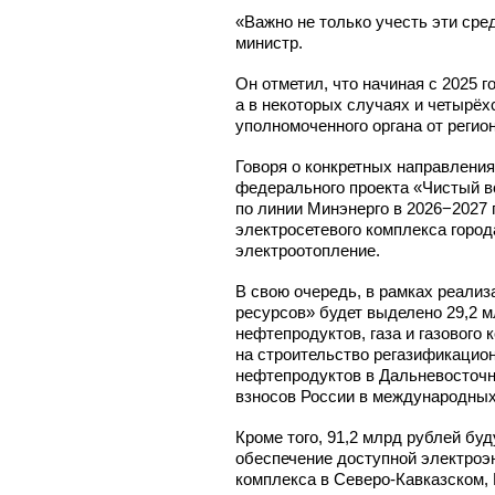
«Важно не только учесть эти сре
министр.
Он отметил, что начиная с 2025 
а в некоторых случаях и четырё
уполномоченного органа от регио
Говоря о конкретных направлени
федерального проекта «Чистый в
по линии Минэнерго в 2026−2027 
электросетевого комплекса горо
электроотопление.
В свою очередь, в рамках реали
ресурсов» будет выделено 29,2 м
нефтепродуктов, газа и газового
на строительство регазификацио
нефтепродуктов в Дальневосточн
взносов России в международных
Кроме того, 91,2 млрд рублей б
обеспечение доступной электроэн
комплекса
в Северо-Кавказском,