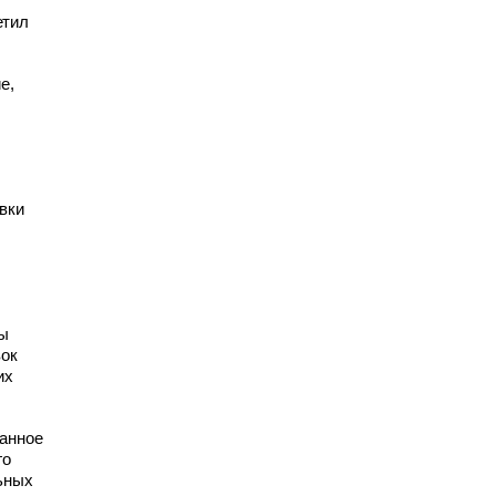
етил
е,
вки
ны
вок
их
ванное
го
ьных