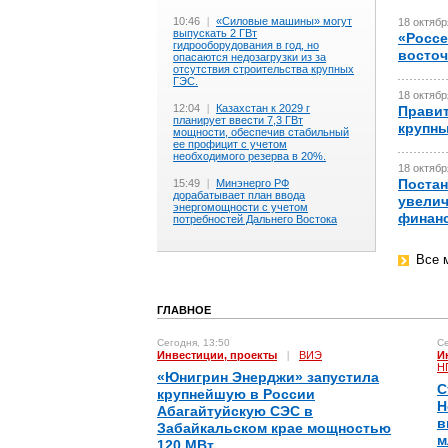
10:46
|
«Силовые машины» могут
18 октябр
выпускать 2 ГВт
«Россе
гидрооборудования в год, но
восточ
опасаются недозагрузки из за
отсутствия строительства крупных
ГЭС.
18 октябр
12:04
|
Казахстан к 2029 г
Правит
планирует ввести 7,3 ГВт
крупны
мощности, обеспечив стабильный
ее профицит с учетом
необходимого резерва в 20%.
18 октябр
Постан
15:49
|
Минэнерго РФ
дорабатывает план ввода
увелич
энергомощности с учетом
финан
потребностей Дальнего Востока
Все 
ГЛАВНОЕ
Сегодня, 13:50
Се
Инвестиции, проекты
|
ВИЭ
И
Н
«Юнигрин Энерджи» запустила
С
крупнейшую в России
Н
Абагайтуйскую СЭС в
в
Забайкальском крае мощностью
м
120 МВт