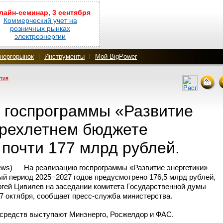
лайн-семинар, 3 сентября
Коммерческий учет на
розничных рынках
электроэнергии
нергорынок
Инструменты
Мой BigPower
тия
 госпрограммы «Развитие
трехлетнем бюджете
почти 177 млрд рублей.
ws) — На реализацию госпрограммы «Развитие энергетики»
ый период 2025−2027 годов предусмотрено 176,5 млрд рублей,
гей Цивилев на заседании комитета Государственной думы
17 октября, сообщает
пресс-служба
министерства.
средств выступают Минэнерго, Росжелдор и ФАС.