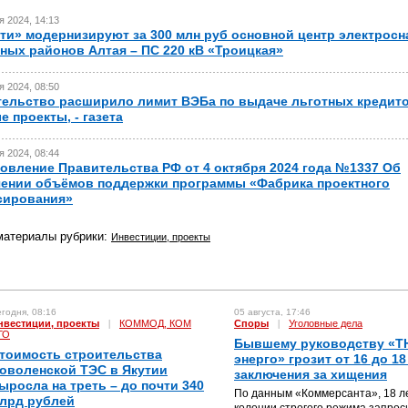
я 2024, 14:13
ти» модернизируют за 300 млн руб основной центр электрос
ных районов Алтая – ПС 220 кВ «Троицкая»
я 2024, 08:50
ельство расширило лимит ВЭБа по выдаче льготных кредито
е проекты, - газета
я 2024, 08:44
овление Правительства РФ от 4 октября 2024 года №1337 Об
ении объёмов поддержки программы «Фабрика проектного
сирования»
материалы рубрики:
Инвестиции, проекты
годня, 08:16
05 августа, 17:46
нвестиции, проекты
|
КОММОД, КОМ
Споры
|
Уголовные дела
ГО
Бывшему руководству «Т
тоимость строительства
энерго» грозит от 16 до 18
оволенской ТЭС в Якутии
заключения за хищения
ыросла на треть – до почти 340
По данным «Коммерсанта», 18 л
лрд рублей