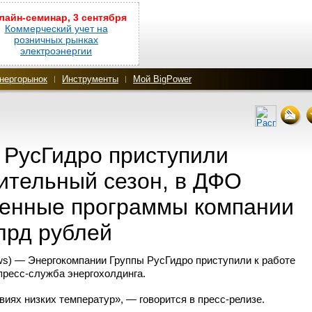
лайн-семинар, 3 сентября
Коммерческий учет на
розничных рынках
электроэнергии
нергорынок
Инструменты
Мой BigPower
 РусГидро приступили
пительный сезон, в ДФО
венные программы компании
лрд рублей
s) — Энергокомпании Группы РусГидро приступили к работе
пресс-служба
энергохолдинга.
виях низких температур», — говорится в пресс-релизе.