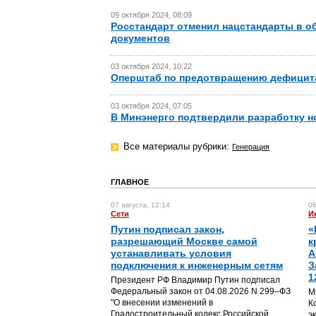
09 октября 2024, 08:09
Росстандарт отменил нацстандарты в о
документов
03 октября 2024, 10:22
Оперштаб по предотвращению дефицита
03 октября 2024, 07:05
В Минэнерго подтвердили разработку 
Все материалы рубрики:
Генерация
ГЛАВНОЕ
07 августа, 12:14
06
Сети
И
Путин подписал закон,
«
разрешающий Москве самой
к
устанавливать условия
А
подключения к инженерным сетям
З
1
Президент РФ Владимир Путин подписал
Федеральный закон от 04.08.2026 N 299–ФЗ
М
"О внесении изменений в
К
Градостроительный кодекс Российской
э