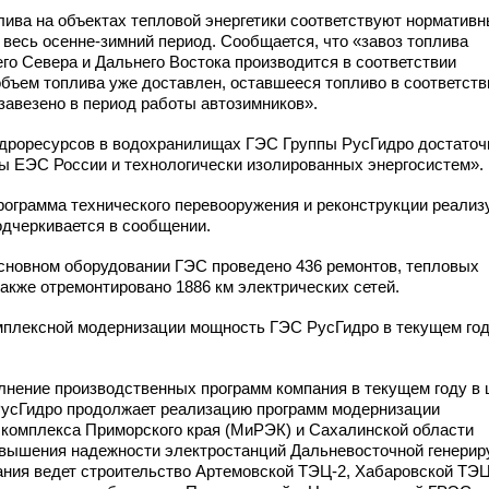
ива на объектах тепловой энергетики соответствуют нормативн
а весь
осенне-зимний
период. Сообщается, что «завоз топлива
го Севера и Дальнего Востока производится в соответствии
бъем топлива уже доставлен, оставшееся топливо в соответств
завезено в период работы автозимников».
гидроресурсов в водохранилищах ГЭС Группы РусГидро достато
ы ЕЭС России и технологически изолированных энергосистем».
рограмма технического перевооружения и реконструкции реализ
одчеркивается в сообщении.
сновном оборудовании ГЭС проведено 436 ремонтов, тепловых
также отремонтировано 1886 км электрических сетей.
мплексной модернизации мощность ГЭС РусГидро в текущем го
олнение производственных программ компания в текущем году в
РусГидро продолжает реализацию программ модернизации
о комплекса Приморского края (МиРЭК) и Сахалинской области
овышения надежности электростанций Дальневосточной генери
пания ведет строительство Артемовской
ТЭЦ-2,
Хабаровской
ТЭЦ