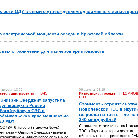
бласти ОДУ в связи с утверждением одноименных министерск
 электрической мощности создан в Иркутской области
новых ограничений для майнеров криптовалюты
 августа, 13:50
06 августа, 08:16
нвестиции, проекты
|
ВИЭ
Инвестиции, проекты
|
КОММОД
НГО
Юнигрин Энерджи» запустила
Стоимость строительства
рупнейшую в России
Новоленской ТЭС в Якути
багайтуйскую СЭС в
выросла на треть – до по
абайкальском крае мощностью
340 млрд рублей
20 МВт
Стоимость строительства Новол
ОСКВА, 6 августа (BigpowerNews) –
ТЭС в Якутии, которая должна
омпания «Юнигрин Энерджи» ввела в
обеспечить электрификацию БА
ксплуатацию Абагайтуйскую солнечную