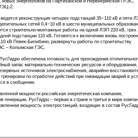
,
новых энергоблоков на Партизанской и Нерюнгринской ГРЭС,
ТЭЦ-2.
 ведется реконструкция четырех подстанций 35−110 кВ и пяти 
делительных сетей 0,4−10 кВ в шести муниципальных образован
ются
строительно-монтажные
работы на одной ЛЭП 220 кВ, трех
 одной подстанции 110 кВ. Готовятся к включению вновь построе
110 кВ Певек-Билибино,
развернуты работы по строительству
С – Колымская ГЭС.
 РусГидро обеспечена готовность для прохождения отопительног
ийный запас
материально-технических
ресурсов и оборудования,
резервных источников электроснабжения,
аварийно-восстановит
 тренировки по отработке действий при ликвидации аварий в ус
тся в сообщении.
овленной мощности российская энергетическая компания,
 генерации. РусГидро – первая в стране и третья в мире компа
новленная мощность электростанций, входящих в состав РусГид