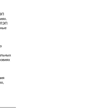
ЛЭП
иях.
 ЛЭП
нные
о
ельных
ловиях
ния
ро,