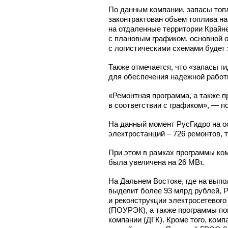
По данным компании, запасы топл
законтрактован объем топлива н
на отдаленные территории Крайне
с плановым графиком, основной о
с логистическими схемами будет 
Также отмечается, что «запасы 
для обеспечения надежной работ
«Ремонтная программа, а также п
в соответствии с графиком», — п
На данный момент РусГидро на о
электростанций – 726 ремонтов, 
При этом в рамках программы ко
была увеличена на 26 МВт.
На Дальнем Востоке, где на вып
выделит более 93 млрд рублей, 
и реконструкции электросетевог
(ПОУРЭК), а также программы п
компании (ДГК). Кроме того, ком