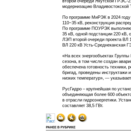
второй очереди Якутской
ГРЭС-2
модернизацию Владивостокской 
По программе МиРЭК в 2024 году
110−35 кВ, реконструкция распре
По программе ПОУРЭК выполня
35 кВ, одной подстанции 220 кВ,
ЛЭП второй очереди проекта
ВЛ 
ВЛ 220 кВ Усть-Среднеканская
ГЭ
«На всех энергообъектах Группы
сезона, в том числе создан авар
обеспечена готовность техники, 
бригад, проведены инструктажи и
низких температур», — указывае
РусГидро – крупнейшая по устан
объединяющая более 600 объектов
в отрасли гидроэнергетики. Уста
составляет 38,5 ГВт.
РАНЕЕ В РУБРИКЕ