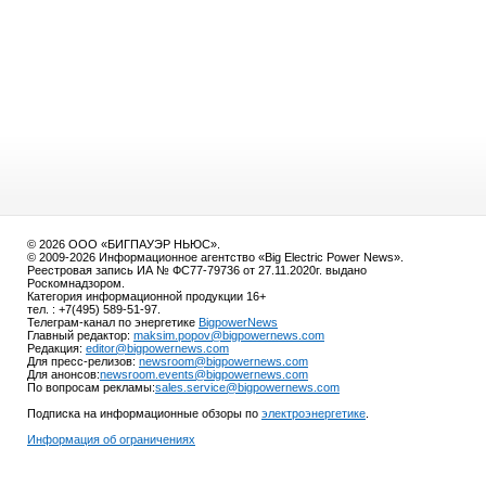
© 2026 ООО «БИГПАУЭР НЬЮС».
© 2009-2026 Информационное агентство «Big Electric Power News».
Реестровая запись ИА № ФС77-79736 от 27.11.2020г. выдано
Роскомнадзором.
Категория информационной продукции 16+
тел. : +7(495) 589-51-97.
Телеграм-канал по энергетике
BigpowerNews
Главный редактор:
maksim.popov@bigpowernews.com
Редакция:
editor@bigpowernews.com
Для пресс-релизов:
newsroom@bigpowernews.com
Для анонсов:
newsroom.events@bigpowernews.com
По вопросам рекламы:
sales.service@bigpowernews.com
Подписка на информационные обзоры по
электроэнергетике
.
Информация об ограничениях