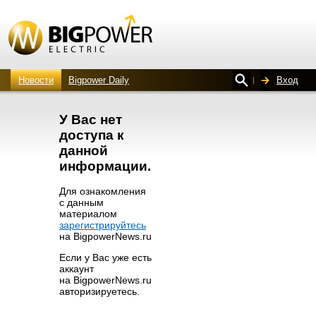
Новости
Bigpower Daily
Вход
У Вас нет
доступа к
данной
информации.
Для ознакомления
с данным
материалом
зарегистрируйтесь
на BigpowerNews.ru
Если у Вас уже есть
аккаунт
на BigpowerNews.ru
авторизируетесь.