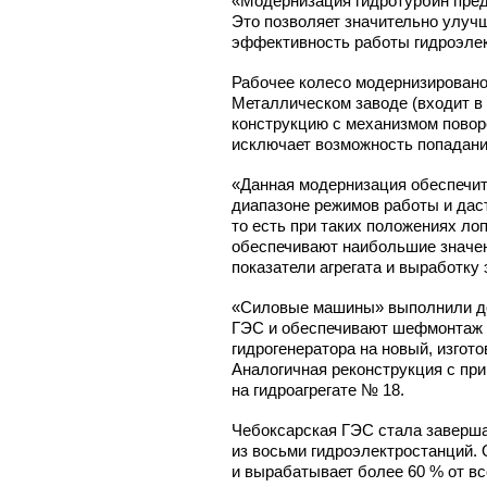
«Модернизация гидротурбин пред
Это позволяет значительно улуч
эффективность работы гидроэлек
Рабочее колесо модернизирован
Металлическом заводе (входит в
конструкцию с механизмом повор
исключает возможность попадани
«Данная модернизация обеспечит
диапазоне режимов работы и дас
то есть при таких положениях ло
обеспечивают наибольшие значен
показатели агрегата и выработку
«Силовые машины» выполнили до
ГЭС и обеспечивают шефмонтаж о
гидрогенератора на новый, изго
Аналогичная реконструкция с пр
на гидроагрегате № 18.
Чебоксарская ГЭС стала заверша
из восьми гидроэлектростанций. 
и вырабатывает более 60 % от вс