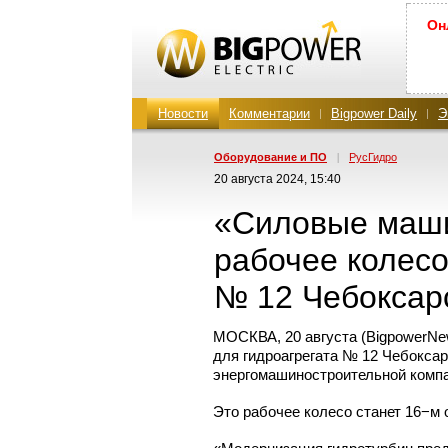
Он
Новости
Комментарии
Bigpower Daily
Э
Оборудование и ПО
|
РусГидро
20 августа 2024, 15:40
«Силовые маш
рабочее колесо
№ 12 Чебоксар
МОСКВА, 20 августа (BigpowerN
для гидроагрегата № 12 Чебоксар
энергомашиностроительной компа
Это рабочее колесо станет 16−м