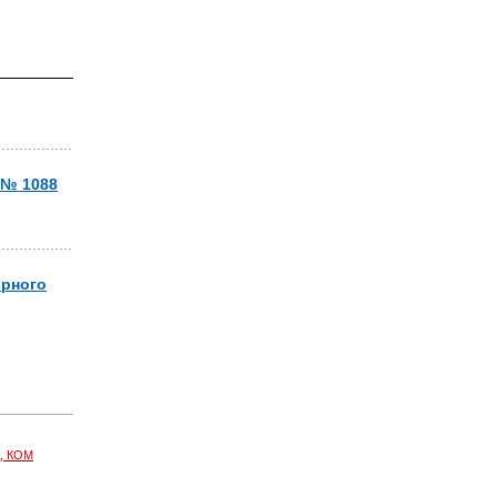
 № 1088
орного
, КОМ