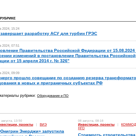
 РУБРИКЕ
а 2024, 15:24
завершает разработку АСУ для турбин ГРЭС
а 2024, 07:51
овление Правительства Российской Федерации от 15.08.2024
сении изменений в постановление Правительства Российской
ции от 15 апреля 2014 г. № 326"
а 2024, 09:09
нерго прошло совещание по созданию резерва трансформат
ования в новых и приграничных субъектах РФ
материалы рубрики:
Оборудование и ПО
 августа, 13:50
06 августа, 08:16
нвестиции, проекты
|
ВИЭ
Инвестиции, проекты
|
КОММОД
НГО
Юнигрин Энерджи» запустила
Стоимость строительства