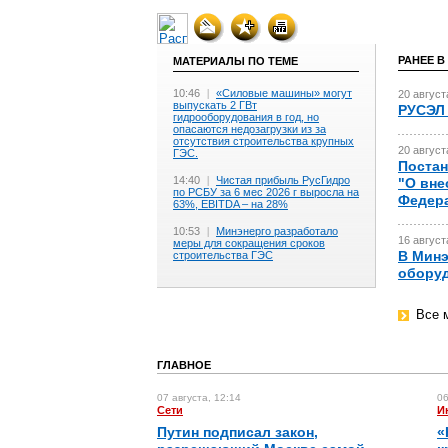
РАНЕЕ В
МАТЕРИАЛЫ ПО ТЕМЕ
10:46
|
«Силовые машины» могут
20 август
выпускать 2 ГВт
РУСЭЛ 
гидрооборудования в год, но
опасаются недозагрузки из за
отсутствия строительства крупных
20 август
ГЭС.
Постан
14:40
|
Чистая прибыль РусГидро
"О вне
по РСБУ за 6 мес 2026 г выросла на
Федера
63%, EBITDA – на 28%
10:53
|
Минэнерго разработало
16 август
меры для сокращения сроков
В Минэ
строительства ГЭС
оборуд
Все 
ГЛАВНОЕ
07 августа, 12:14
06
Сети
И
Путин подписал закон,
«