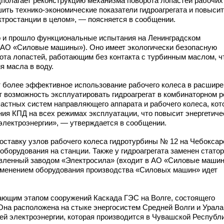
полагает реконструкцию механизма поворота лопастей рабочих 
шить
технико-экономические
показатели гидроагрегата и повыси
тростанции в целом», — поясняется в сообщении.
о и прошло функциональные испытания на Ленинградском
 АО «Силовые машины»). Оно имеет экологически безопасную
ота лопастей, работающим без контакта с турбинным маслом, ч
я масла в воду.
 более эффективное использование рабочего колеса в расшир
т возможность эксплуатировать гидроагрегат в комбинаторном 
пастных систем направляющего аппарата и рабочего колеса, ко
ия КПД на всех режимах эксплуатации, что повысит энергетиче
 электроэнергии», — утверждается в сообщении.
ставку узлов рабочего колеса гидротурбины № 12 на Чебокса
борудования на станции. Также у гидроагрегата заменен статор
товленный заводом «Электросила» (входит в АО «Силовые машин
именением оборудования производства «Силовых машин» идет
ющим этапом сооружений Каскада ГЭС на Волге, состоящего
Она расположена на стыке энергосистем Средней Волги и Урала
ей электроэнергии, которая производится в Чувашской Республи