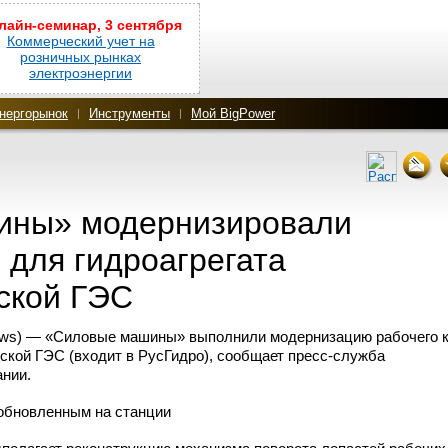
лайн-семинар, 3 сентября
Коммерческий учет на
розничных рынках
электроэнергии
нергорынок
Инструменты
Мой BigPower
ины» модернизировали
 для гидроагрегата
ской ГЭС
ews) — «Силовые машины» выполнили модернизацию рабочего 
ской ГЭС (входит в РусГидро), сообщает
пресс-служба
нии.
 обновленным на станции