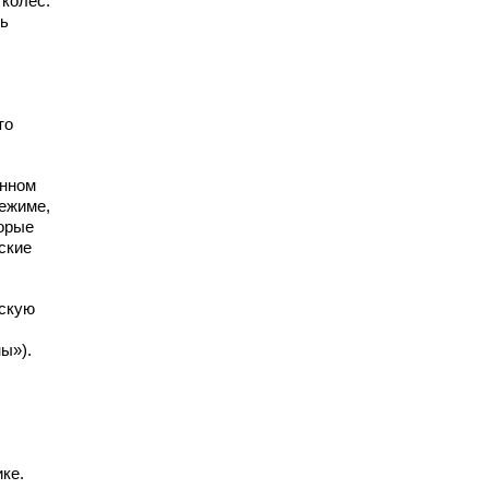
колес.
ть
то
енном
режиме,
торые
ские
рскую
ы»).
ке.