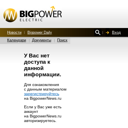
Новости
Bigpower Daily
Вход
Календари
Документы
Поиск
У Вас нет
доступа к
данной
информации.
Для ознакомления
с данным материалом
зарегистрируйтесь
на BigpowerNews.ru
Если у Вас уже есть
аккаунт
на BigpowerNews.ru
авторизируетесь.