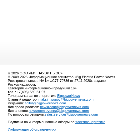
© 2026 ООО «БИГПАУЭР НЬЮС».
© 2009-2026 Информационное агентство «Big Electric Power News».
Реестровая запись ИА № ФС77-79736 от 27.11.2020г. выдано
Роскомнадзором.
Категория информационной продукции 16+
тел. : +7(495) 589-51-97.
Телеграм-канал по энергетике
BigpowerNews
Главный редактор:
maksim.popov@bigpowernews.com
Редакция:
editor@bigpowernews.com
Для пресс-релизов:
newsroom@bigpowernews.com
Для анонсов:
newsroom.events@bigpowernews.com
По вопросам рекламы:
sales.service@bigpowernews.com
Подписка на информационные обзоры по
электроэнергетике
.
Информация об ограничениях