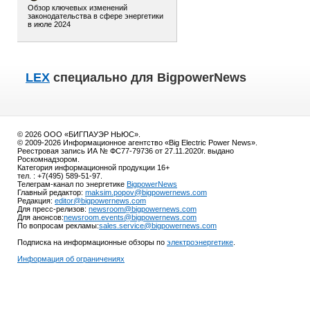
Обзор ключевых изменений
законодательства в сфере энергетики
в июле 2024
LEX
специально для BigpowerNews
© 2026 ООО «БИГПАУЭР НЬЮС».
© 2009-2026 Информационное агентство «Big Electric Power News».
Реестровая запись ИА № ФС77-79736 от 27.11.2020г. выдано
Роскомнадзором.
Категория информационной продукции 16+
тел. : +7(495) 589-51-97.
Телеграм-канал по энергетике
BigpowerNews
Главный редактор:
maksim.popov@bigpowernews.com
Редакция:
editor@bigpowernews.com
Для пресс-релизов:
newsroom@bigpowernews.com
Для анонсов:
newsroom.events@bigpowernews.com
По вопросам рекламы:
sales.service@bigpowernews.com
Подписка на информационные обзоры по
электроэнергетике
.
Информация об ограничениях