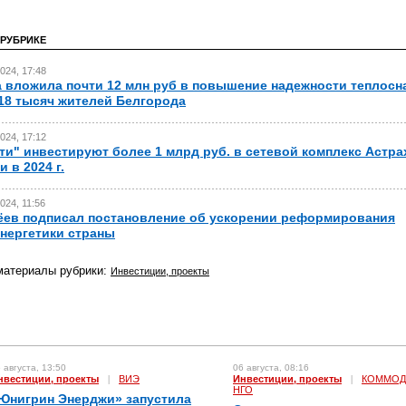
 РУБРИКЕ
024, 17:48
 вложила почти 12 млн руб в повышение надежности теплосн
18 тысяч жителей Белгорода
024, 17:12
ти" инвестируют более 1 млрд руб. в сетевой комплекс Астра
 в 2024 г.
024, 11:56
ев подписал постановление об ускорении реформирования
нергетики страны
материалы рубрики:
Инвестиции, проекты
 августа, 13:50
06 августа, 08:16
нвестиции, проекты
|
ВИЭ
Инвестиции, проекты
|
КОММОД
НГО
Юнигрин Энерджи» запустила