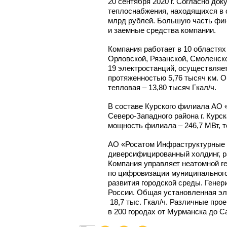
20 сентября 2020 г. Согласно док
теплоснабжения, находящихся в 
млрд рублей. Большую часть фин
и заемные средства компании.
Компания работает в 10 областя
Орловской, Рязанской, Смоленско
19 электростанций, осуществляе
протяженностью 5,76 тысяч км. 
тепловая – 13,80 тысяч Гкал/ч.
В составе Курского филиала АО 
Северо-Западного
района г. Курс
мощность филиала – 246,7 МВт, те
АО «Росатом Инфраструктурные 
диверсифицированный холдинг, р
Компания управляет неатомной г
по цифровизации муниципального
развития городской среды. Гене
России. Общая установленная эле
18,7 тыс. Гкал/ч. Различные пр
в 200 городах от Мурманска до С