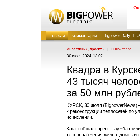
Он
Новости
Комментарии
Bigpower Daily
Э
Инвестиции, проекты
|
Рынок тепла
30 июля 2024, 18:07
Квадра в Курс
43 тысяч челов
за 50 млн рубл
КУРСК, 30 июля (BigpowerNews)
к реконструкции теплосетей по у
исчислении.
Как сообщает
пресс-служба
филиа
теплоснабжения жилых домов и 