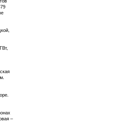
тов
879
ые
кой,
ГВт,
еская
м.
оре.
,
ионах
овая –