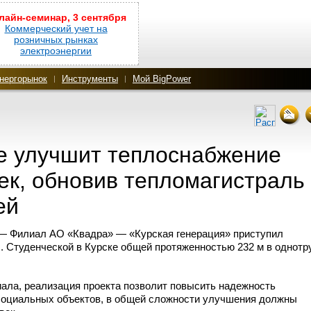
лайн-семинар, 3 сентября
Коммерческий учет на
розничных рынках
электроэнергии
нергорынок
Инструменты
Мой BigPower
ке улучшит теплоснабжение
ек, обновив тепломагистраль
ей
 — Филиал АО «Квадра» — «Курская генерация» приступил
л. Студенческой в Курске общей протяженностью 232 м в однот
ла, реализация проекта позволит повысить надежность
социальных объектов, в общей сложности улучшения должны