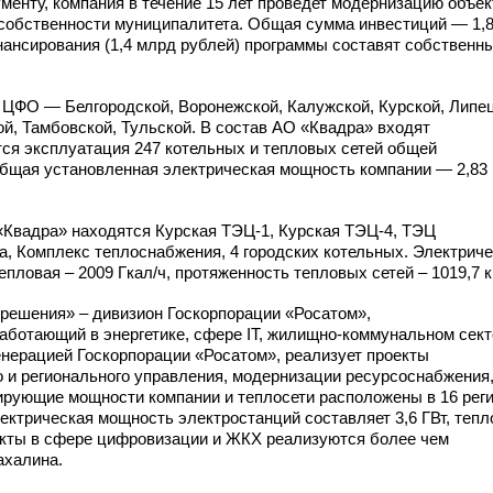
ументу, компания в течение 15 лет проведет модернизацию объек
собственности муниципалитета. Общая сумма инвестиций — 1,
ансирования (1,4 млрд рублей) программы составят собственн
х ЦФО — Белгородской, Воронежской, Калужской, Курской, Липец
й, Тамбовской, Тульской. В состав АО «Квадра» входят
тся эксплуатация 247 котельных и тепловых сетей общей
Общая установленная электрическая мощность компании — 2,83 
«Квадра» находятся Курская
ТЭЦ-1,
Курская
ТЭЦ-4,
ТЭЦ
ка, Комплекс теплоснабжения, 4 городских котельных. Электрич
пловая – 2009 Гкал/ч, протяженность тепловых сетей – 1019,7 к
решения» – дивизион Госкорпорации «Росатом»,
аботающий в энергетике, сфере IT,
жилищно-коммунальном
сект
енерацией Госкорпорации «Росатом», реализует проекты
 и регионального управления, модернизации ресурсоснабжения
рирующие мощности компании и теплосети расположены в 16 рег
ктрическая мощность электростанций составляет 3,6 ГВт, тепл
оекты в сфере цифровизации и ЖКХ реализуются более чем
ахалина.