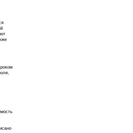
ся
ий
ают
акже
сроком
оля,
имость
исано