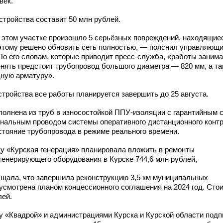
век.
стройства составит 50 млн рублей.
а этом участке произошло 5 серьёзных повреждений, находящие
этому решено обновить сеть полностью, — пояснил управляющ
По его словам, которые приводит
пресс-служба,
«работы заним
енять предстоит трубопровод большого диаметра — 820 мм, а т
ную арматуру».
стройства все работы планируется завершить до 25 августа.
полнена из труб в износостойкой
ППУ-изоляции
с гарантийным 
гнальным проводом системы оперативного дистанционного контр
стояние трубопровода в режиме реального времени.
ду «Курская генерация» планировала вложить в ремонты
 генерирующего оборудования в Курске 744,6 млн рублей,
бщала, что завершила реконструкцию 3,5 км муниципальных
усмотрена планом концессионного соглашения на 2024 год. Сто
лей.
 «Квадрой» и администрациями Курска и Курской области подп