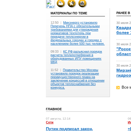
РАНЕЕ В
МАТЕРИАЛЫ ПО ТЕМЕ
12:50
|
Минэнерго установило
30 июля 2
Перечень НПА с обязательными
Квадра
требованиями для утверждения
более 
нормативов техпотерь при
передаче теплоэнергии в
федеральных городах и городах с
населением более 500 тыс человек.
30 июля 2
"Россе
09:33
|
КС РФ разъяснил порядок
области
расчета теплопотребления в
оборудованных ИПУ помещениях
МКД
30 июля 2
Мирзиё
11:52
|
Правительство Москвы
установило порядок реализации
гидроэ
преимущественного права на
заключение концессий в отношении
объектов теплоснабжения без
Все 
конкурса.
ГЛАВНОЕ
07 августа, 12:14
06
Сети
И
Путин подписал закон,
«