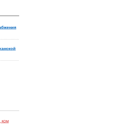
абжения
ханской
, КОМ