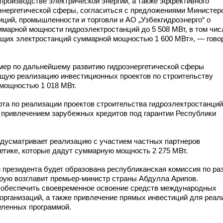
 производстве электрической энергии, а также эффективного
энергетической сферы, согласиться с предложениями Министер
иций, промышленности и торговли и АО „Узбекгидроэнерго“ о
ммарной мощности гидроэлектростанций до 5 508 МВт, в том чис
щих электростанций суммарной мощностью 1 600 МВт», — гово
мер по дальнейшему развитию гидроэнергетической сферы
ающую реализацию инвестиционных проектов по строительству
мощностью 1 018 МВт.
рта по реализации проектов строительства гидроэлектростанций
привлечением зарубежных кредитов под гарантии Республики
едусматривает реализацию с участием частных партнеров
етике, которые дадут суммарную мощность 2 275 МВт.
 президента будет образована республиканская комиссия по ра
орую возглавит
премьер-министр
страны Абдулла Арипов.
 обеспечить своевременное освоение средств международных
организаций, а также привлечение прямых инвестиций для реал
еленных программой.