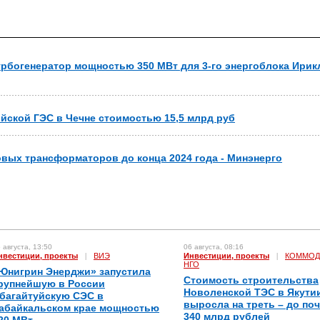
рбогенератор мощностью 350 МВт для 3-го энергоблока Ирик
йской ГЭС в Чечне стоимостью 15,5 млрд руб
ловых трансформаторов до конца 2024 года - Минэнерго
 августа, 13:50
06 августа, 08:16
нвестиции, проекты
|
ВИЭ
Инвестиции, проекты
|
КОММОД
НГО
Юнигрин Энерджи» запустила
Стоимость строительства
рупнейшую в России
Новоленской ТЭС в Якути
багайтуйскую СЭС в
выросла на треть – до по
абайкальском крае мощностью
340 млрд рублей