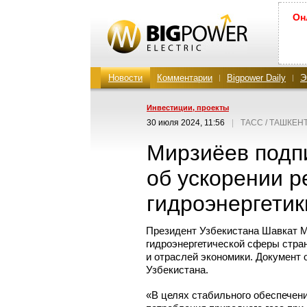
Он
Новости
Комментарии
Bigpower Daily
Э
Инвестиции, проекты
30 июля 2024, 11:56
|
ТАСС / ТАШКЕН
Мирзиёев подп
об ускорении 
гидроэнергетик
Президент Узбекистана Шавкат М
гидроэнергетической сферы стра
и отраслей экономики. Документ
Узбекистана.
«В целях стабильного обеспечен