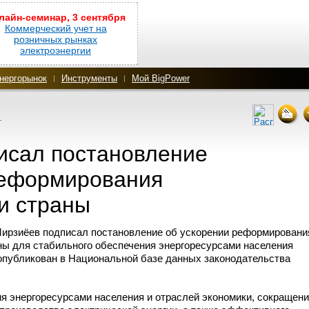
лайн-семинар, 3 сентября
Коммерческий учет на
розничных рынках
электроэнергии
нергорынок
Инструменты
Мой BigPower
Т
исал постановление
реформирования
и страны
ирзиёев подписал постановление об ускорении реформировани
ны для стабильного обеспечения энергоресурсами населения
 опубликован в Национальной базе данных законодательства
ия энергоресурсами населения и отраслей экономики, сокращен