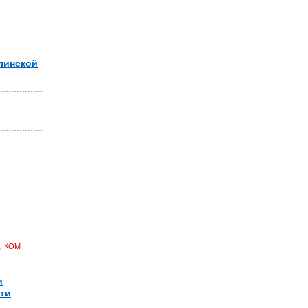
линской
, КОМ
и
чти