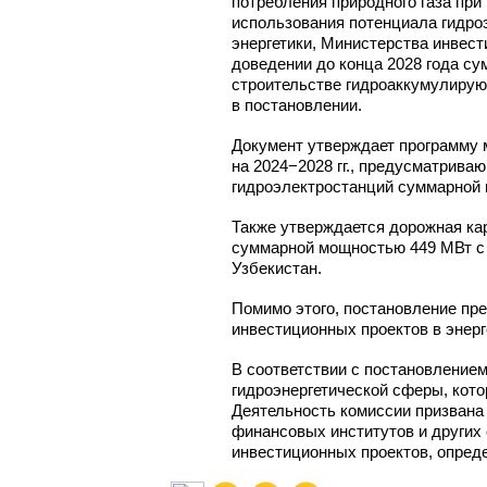
потребления природного газа при
использования потенциала гидро
энергетики, Министерства инвест
доведении до конца 2028 года су
строительстве гидроаккумулирую
в постановлении.
Документ утверждает программу 
на 2024−2028 гг., предусматрив
гидроэлектростанций суммарной 
Также утверждается дорожная ка
суммарной мощностью 449 МВт с 
Узбекистан.
Помимо этого, постановление пр
инвестиционных проектов в энерг
В соответствии с постановлением
гидроэнергетической сферы, кот
Деятельность комиссии призвана
финансовых институтов и других 
инвестиционных проектов, опред