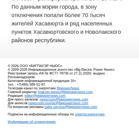
По данным мэрии города, в зону
отключения попали более 70 тысяч
жителей Хасавюрта и ряд населенных
пунктов Хасавюртовского и Новолакского
районов республики.
© 2026 ООО «БИГПАУЭР НЬЮС».
© 2009-2026 Информационное агентство «Big Electric Power News».
Реестровая запись ИА № ФС77-79736 от 27.11.2020г. выдано
Роскомнадзором.
Категория информационной продукции 16+
тел. : +7(495) 589-51-97.
Телеграм-канал по энергетике
BigpowerNews
Главный редактор:
maksim.popov@bigpowernews.com
Редакция:
editor@bigpowernews.com
Для пресс-релизов:
newsroom@bigpowernews.com
Для анонсов:
newsroom.events@bigpowernews.com
По вопросам рекламы:
sales.service@bigpowernews.com
Подписка на информационные обзоры по
электроэнергетике
.
Информация об ограничениях