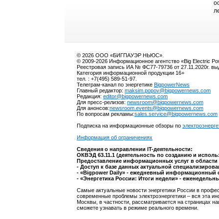
о
л
© 2026 ООО «БИГПАУЭР НЬЮС».
© 2009-2026 Информационное агентство «Big Electric P
Реестровая запись ИА № ФС77-79736 от 27.11.2020г. в
Категория информационной продукции 16+
тел. : +7(495) 589-51-97.
Телеграм-канал по энергетике
BigpowerNews
Главный редактор:
maksim.popov@bigpowernews.com
Редакция:
editor@bigpowernews.com
Для пресс-релизов:
newsroom@bigpowernews.com
Для анонсов:
newsroom.events@bigpowernews.com
По вопросам рекламы:
sales.service@bigpowernews.com
Подписка на информационные обзоры по
электроэнерге
Информация об ограничениях
Сведения о направлении IT-деятельности:
ОКВЭД 63.11.1 (деятельность по созданию и испол
Предоставление информационных услуг в области 
- Доступ к базе данных актуальной специализиров
- «Bigpower Daily» - ежедневный информационный 
- «Энергетика России: Итоги недели» - еженедельн
Самые актуальные новости энергетики России в профес
современные проблемы электроэнергетики – вся эта ин
Москвы, в частности, рассматривается на страницах на
сможете узнавать в режиме реального времени.