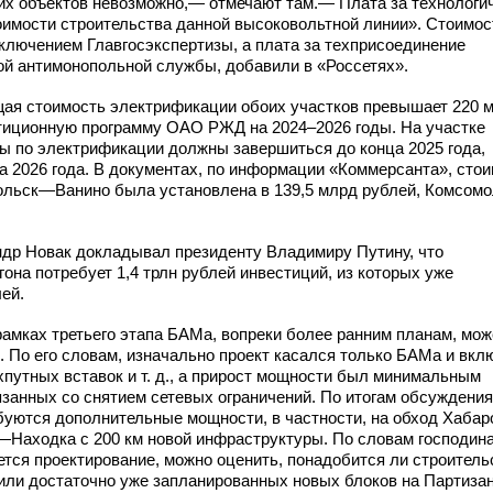
их объектов невозможно,— отмечают там.— Плата за технологи
оимости строительства данной высоковольтной линии». Стоимос
лючением Главгосэкспертизы, а плата за техприсоединение
й антимонопольной службы, добавили в «Россетях».
щая стоимость электрификации обоих участков превышает 220 
стиционную программу ОАО РЖД на 2024–2026 годы. На участке
 по электрификации должны завершиться до конца 2025 года,
2026 года. В документах, по информации «Коммерсанта», сто
ольск—Ванино была установлена в 139,5 млрд рублей, Комсом
др Новак докладывал президенту Владимиру Путину, что
она потребует 1,4 трлн рублей инвестиций, из которых уже
ей.
рамках третьего этапа БАМа, вопреки более ранним планам, мож
 По его словам, изначально проект касался только БАМа и вкл
хпутных вставок и т. д., а прирост мощности был минимальным
язанных со снятием сетевых ограничений. По итогам обсуждения
уются дополнительные мощности, в частности, на обход Хабар
—Находка с 200 км новой инфраструктуры. По словам господин
нется проектирование, можно оценить, понадобится ли строитель
ли достаточно уже запланированных новых блоков на Партизан