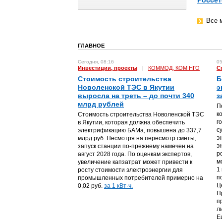
Россет
Все 
ГЛАВНОЕ
Сегодня, 08:16
05
Инвестиции, проекты
|
КОММОД, КОМ НГО
С
Стоимость строительства
Б
Новоленской ТЭС в Якутии
э
выросла на треть – до почти 340
з
млрд рублей
П
к
Стоимость строительства Новоленской ТЭС
г
в Якутии, которая должна обеспечить
с
электрификацию БАМа, повышена до 337,7
э
млрд руб. Несмотря на пересмотр сметы,
э
запуск станции по-прежнему намечен на
р
август 2028 года. По оценкам экспертов,
м
увеличение капзатрат может привести к
1
росту стоимости электроэнергии для
п
промышленных потребителей примерно на
Ц
0,02 руб.
за 1 кВт·ч.
П
п
л
Е