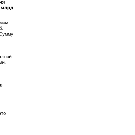
ия
 млрд
емом
б.
 Сумму
ветной
ми.
ов
это