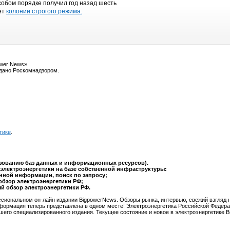
собом порядке получил год назад шесть
ет
колонии строгого режима.
ower News».
ыдано Роскомнадзором.
тике
.
ьзованию баз данных и информационных ресурсов).
электроэнергетики на базе собственной инфраструктуры:
анной информации, поиск по запросу;
обзор электроэнергетики РФ;
ый обзор электроэнергетики РФ.
сиональном он-лайн издании BigpowerNews. Обзоры рынка, интервью, свежий взгляд 
формация теперь представлена в одном месте! Электроэнергетика Российской Федера
шего специализированного издания. Текущее состояние и новое в электроэнергетике 