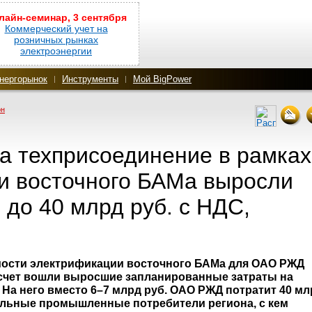
лайн-семинар, 3 сентября
Коммерческий учет на
розничных рынках
электроэнергии
нергорынок
Инструменты
Мой BigPower
он
а техприсоединение в рамках
и восточного БАМа выросли
. до 40 млрд руб. с НДС,
ости электрификации восточного БАМа для ОАО РЖД
расчет вошли выросшие запланированные затраты на
 На него вместо 6–7 млрд руб. ОАО РЖД потратит 40 мл
циальные промышленные потребители региона, с кем