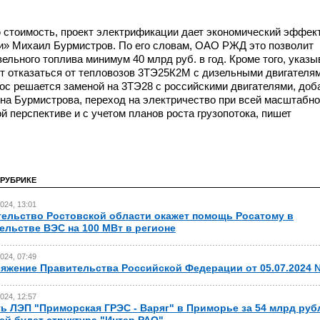
 стоимость, проект электрификации дает экономический эффект
и»
Михаил Бурмистров. По его словам, ОАО РЖД это позволит
ельного топлива минимум 40 млрд руб. в год. Кроме того, указы
ит отказаться от тепловозов 3ТЭ25К2М с дизельными двигателя
прос решается заменой на 3ТЭ28 с российскими двигателями, доб
ина Бурмистрова, переход на электричество при всей масштабн
й перспективе и с учетом планов роста грузопотока, пишет
 РУБРИКЕ
024, 13:01
ельство Ростовской области окажет помощь Росатому в
ельстве ВЭС на 100 МВт в регионе
024, 07:49
яжение Правительства Российской Федерации от 05.07.2024 
024, 12:57
ь ЛЭП "Приморская ГРЭС - Варяг" в Приморье за 54 млрд руб