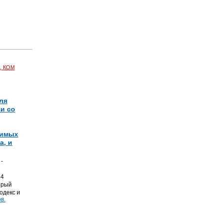
, КОМ
ля
и со
димых
а, и
-
 4
орый
одекс и
в.