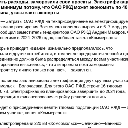
ить расходы, заморозили свои проекты. Электрификац
 минимум потому, что ОАО РЖД может экономить по 40
плива, указывают эксперты.
 — Затраты ОАО РЖД на техприсоединение на электрифициру
амках расширения Восточного полигона выросли с 6–7 млрд ру
 сообщил заместитель гендиректора ОАО РЖД Андрей Макаров.
етям» в 2024–2026 годах, сообщает газета «Коммерсант».
рые приводит издание, изначально предполагалось, что
ыли и другие потребители, в том числе предприятия черной и ц
соединение должна была распределяться между всеми участника
тирования выяснилось, что эти проекты пока заморожены
троят эту линию только под нас»,— заявил он.
 полигона запланирована электрификация двух крупных участк
ольск—Волочаевка. Для этого ОАО РЖД строит 16 тяговых
0 кВ. Электрификацию планировалось завершить до 2024 года,
 дефицита финансирования стройку решили отложить.
ь идет о присоединении девяти тяговых подстанций ОАО РЖД — 
ном участке, пишет «Коммерсант».
и электропередачи 220 кВ «Комсомольск—Селихино—Ванино»