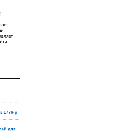
,
вает
ми
авляет
ости
№ 1776-р
лей для