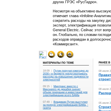
других ГРЭС «РусГидро».
Несмотря на объективно высокую
отмечает глава
«Infoline-Аналитик
сократить расходы на закупку диз
эксперт, электрификация позвол
General Electric. Сейчас этот во
он. Глобально, по словам господ
расходов оправдан в долгосрочно
«Коммерсант».
РАНЕЕ В
МАТЕРИАЛЫ ПО ТЕМЕ
18:09
|
Путин поручил ежегодно до
08 июля 2
2030 г в бюджете предусматривать
Правит
расходы на повышение надежности
строит
электросетей
09:15
|
Минтранс вместе с
08 июля 2
Минэнерго до декабря оценят
объем генерации и инвестиций для
Распор
электрификации всего БАМа
07:49
|
Владимир Путин выступил
05 июля 2
за полную электрификацию БАМа, -
Строит
газета