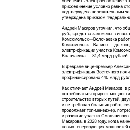
обеспечить электроснабжение эт
присоединение условно равна ст
подтверждена положительным зак
утверждена приказом Федерально
Андрей Макаров уточнил, что об
руб., средства заложены в инве
Комсомольск—Волочаевка работы
Комсомольск—Ванино — до конца 
электрификации участка Комсом
Волочаевка — 81,4 млрд рублей.
В феврале
вице-премьер
Алексан
электрификация Восточного полиг
профинансировано 440 млрд рубл
Как отмечает Андрей Макаров, в 
потребоваться прирост мощности.
строительство вторых путей, дву
и не требовал больших работ, св
продолжает
топ-менеджер,
потреб
и развитие участка Смоляниново
Макарова, в 2028 году, когда нач
новых генерирующих мощностей и