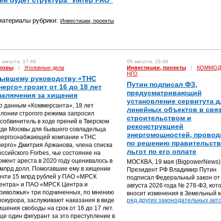
ей будет структура "Интер РАО"
материалы рубрики:
Инвестиции, проекты
 августа, 17:46
05 августа, 15:49
поры
|
Уголовные дела
Инвестиции, проекты
|
КОММОД
НГО
ывшему руководству «ТНС
Путин подписал ФЗ,
нерго» грозит от 16 до 18 лет
предусматривающий
аключения за хищения
установление сервитута д
о данным «Коммерсанта», 18 лет
линейных объектов в связ
олонии строгого режима запросил
строительством и
особвинитель в ходе прений в Тверском
реконструкцией
уде Москвы для бывшего совладельца
энергомощностей, прово
нергоснабжающей компании «ТНС
по решению правительств
нерго» Дмитрия Аржанова, члена списка
льгот по его оплате
оссийского Forbes, чье состояние на
омент ареста в 2020 году оценивалось в
МОСКВА, 19 мая (BigpowerNews) 
 млрд долл. Помогавшие ему в хищении
Президент РФ Владимир Путин
очти 15 млрд рублей у ПАО «МРСК
подписал Федеральный закон от
ентра» и ПАО «МРСК Центра и
августа 2026 года № 278-ФЗ, кот
риволжья» три подчиненных, по мнению
вносит изменения в Земельный к
рокурора, заслуживают наказания в виде
ряд других законодательных акто
ишения свободы на срок от 16 до 17 лет.
ще один фигурант за это преступление в