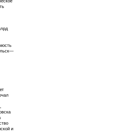
ческое
ть
млрд
имость
ольск—
ет
ючал
,
овска
а
ство
ской и