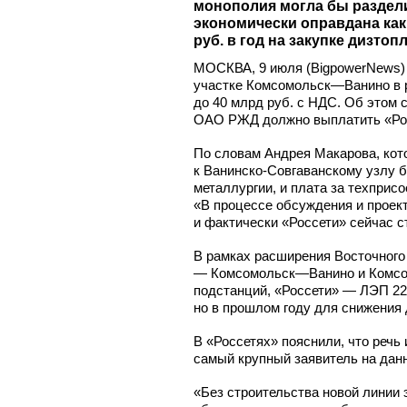
монополия могла бы раздел
экономически оправдана как
руб. в год на закупке дизто
МОСКВА, 9 июля (BigpowerNews)
участке Комсомольск—Ванино в р
до 40 млрд руб. с НДС. Об этом
ОАО РЖД должно выплатить «Росс
По словам Андрея Макарова, кото
к Ванинско-Совгаванскому
узлу б
металлургии, и плата за техпри
«В процессе обсуждения и проек
и фактически «Россети» сейчас с
В рамках расширения Восточного
— Комсомольск—Ванино и Комсом
подстанций, «Россети» — ЛЭП 22
но в прошлом году для снижения
В «Россетях» пояснили, что реч
самый крупный заявитель на дан
«Без строительства новой лини