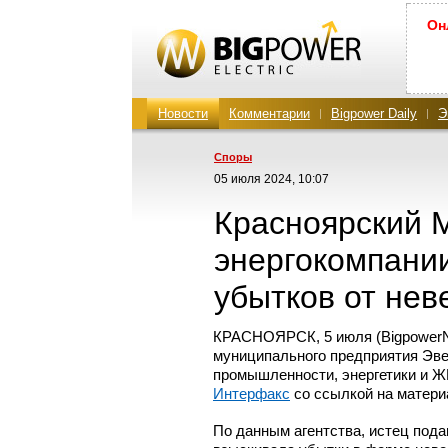
Он
Новости
Комментарии
Bigpower Daily
Э
Споры
05 июля 2024, 10:07
Красноярский 
энергокомпании
убытков от не
КРАСНОЯРСК, 5 июля (BigpowerN
муниципального предприятия Эве
промышленности, энергетики и ЖК
Интерфакс
со ссылкой на матери
По данным агентства, истец пода