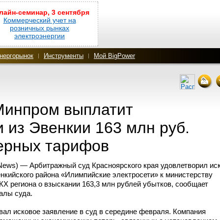
лайн-семинар, 3 сентября
Коммерческий учет на
розничных рынках
электроэнергии
нергорынок
Инструменты
Мой BigPower
Минпром выплатит
 из Эвенкии 163 млн руб.
верных тарифов
ews) — Арбитражный суд Красноярского края удовлетворил ис
нкийского района «Илимпийские электросети» к министерству
Х региона о взыскании 163,3 млн рублей убытков, сообщает
алы суда.
вал исковое заявление в суд в середине февраля. Компания