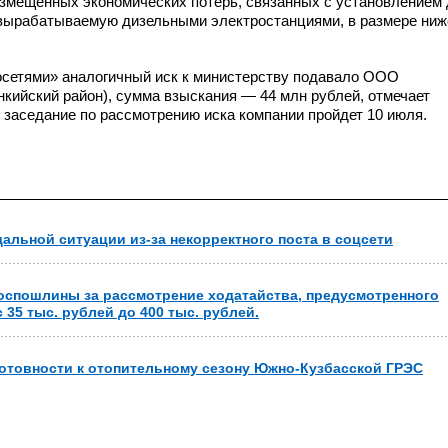
змещенных экономических потерь, связанных с установлением
 вырабатываемую дизельными электростанциями, в размере ниж
сетями» аналогичный иск к министерству подавало ООО
кийский район), сумма взыскания — 44 млн рублей, отмечает
заседание по рассмотрению иска компании пройдет 10 июля.
альной ситуации из-за некорректного поста в соцсети
оспошлины за рассмотрение ходатайства, предусмотренного
35 тыс. рублей до 400 тыс. рублей.
готовности к отопительному сезону Южно-Кузбасской ГРЭС