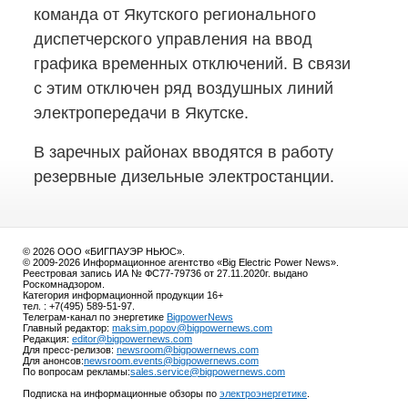
команда от Якутского регионального
диспетчерского управления на ввод
графика временных отключений. В связи
с этим отключен ряд воздушных линий
электропередачи в Якутске.
В заречных районах вводятся в работу
резервные дизельные электростанции.
© 2026 ООО «БИГПАУЭР НЬЮС».
© 2009-2026 Информационное агентство «Big Electric Power News».
Реестровая запись ИА № ФС77-79736 от 27.11.2020г. выдано
Роскомнадзором.
Категория информационной продукции 16+
тел. : +7(495) 589-51-97.
Телеграм-канал по энергетике
BigpowerNews
Главный редактор:
maksim.popov@bigpowernews.com
Редакция:
editor@bigpowernews.com
Для пресс-релизов:
newsroom@bigpowernews.com
Для анонсов:
newsroom.events@bigpowernews.com
По вопросам рекламы:
sales.service@bigpowernews.com
Подписка на информационные обзоры по
электроэнергетике
.