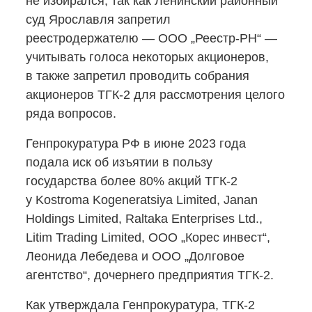
не избирался, так как Ленинский районный
суд Ярославля запретил
реестродержателю — ООО
„Реестр-РН“
—
учитывать голоса некоторых акционеров,
в также запретил проводить собрания
акционеров
ТГК-2
для рассмотрения целого
ряда вопросов.
Генпрокуратура РФ в июне 2023 года
подала иск об изъятии в пользу
государства более 80% акций
ТГК-2
у Kostroma Kogeneratsiya Limited, Janan
Holdings Limited, Raltaka Enterprises Ltd.,
Litim Trading Limited, ООО „Корес инвест“,
Леонида Лебедева и ООО „Долговое
агентство“, дочернего предприятия ТГК-2.
Как утверждала Генпрокуратура,
ТГК-2