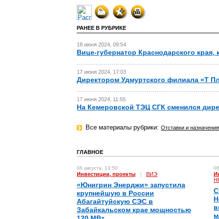
РАНЕЕ В РУБРИКЕ
18 июня 2024, 09:54
Вице-губернатор Краснодарского края, 
17 июня 2024, 17:03
Директором Удмуртского филиала «Т Пл
17 июня 2024, 11:55
На Кемеровской ТЭЦ СГК сменился дир
Все материалы рубрики:
Отставки и назначения
ГЛАВНОЕ
06 августа, 13:50
06
Инвестиции, проекты
|
ВИЭ
И
Н
«Юнигрин Энерджи» запустила
С
крупнейшую в России
Н
Абагайтуйскую СЭС в
в
Забайкальском крае мощностью
м
120 МВт