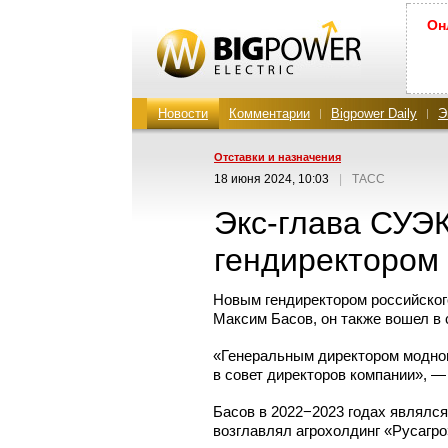
Он
Новости
Комментарии
Bigpower Daily
Э
Отставки и назначения
18 июня 2024, 10:03
|
ТАСС
Экс-глава
СУЭК
гендиректором
Новым гендиректором российског
Максим Басов, он также вошел в 
«Генеральным директором модног
в совет директоров компании», —
Басов в 2022−2023 годах являлся
возглавлял агрохолдинг «Русагро