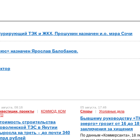
курирующий ТЭК и ЖКХ, Прошунин назначен и.о. мэра Сочи
юс» назначен Ярослав Балобанов.
ектор
 августа, 08:16
05 августа, 17:46
нвестиции, проекты
|
КОММОД, КОМ
Споры
|
Уголовные дела
ГО
Бывшему руководству «Т
тоимость строительства
энерго» грозит от 16 до 18
оволенской ТЭС в Якутии
заключения за хищения
ыросла на треть – до почти 340
По данным «Коммерсанта», 18 л
лрд рублей