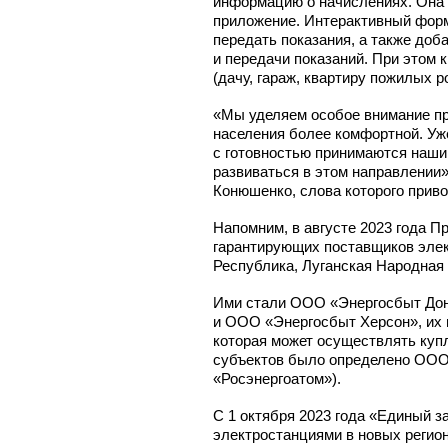
информацию о начислениях. Она 
приложение. Интерактивный форм
передать показания, а также доб
и передачи показаний. При этом 
(дачу, гараж, квартиру пожилых ро
«Мы уделяем особое внимание пр
населения более комфортной. У
с готовностью принимаются наш
развиваться в этом направлении
Конюшенко, слова которого прив
Напомним, в августе 2023 года 
гарантирующих поставщиков элек
Республика, Луганская Народная 
Ими стали ООО «Энергосбыт Дон
и ООО «Энергосбыт Херсон», их 
которая может осуществлять
куп
субъектов было определено ООО 
«Росэнергоатом»).
С 1 октября 2023 года «Единый 
электростанциями в новых регио