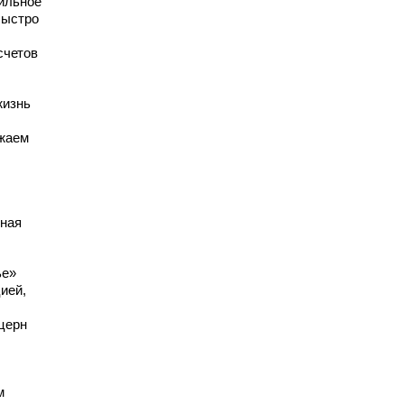
ильное
быстро
счетов
жизнь
лжаем
дная
ье»
ией,
церн
м