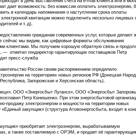
приходит в день выставления счета
на e-mail
клиента или в моб
ат дает возможность: без комиссии оплатить электроэнергию, 
авить в календарь напоминания о наступлении срока оплаты
к электронной квитанции можно подключить несколько лицевых 
дителей и т. д).
едоставлению гражданам современных услуг, которые делают 
же сейчас мы видим, как цифровые форматы обслуживания
ими клиентами. Мы получаем хорошую обратную связь и продо
», — отметил гендиректор гарантирующих поставщиков Петр
одит пресс-служба
Правительство России своим распоряжением определило
троэнергии на территориях новых регионов РФ (Донецкая Наро
Республика, Запорожская и Херсонская область).
ецк», ООО «Энергосбыт Луганск», ООО «Энергосбыт Запорож
возглавил Петр Конюшенко. При этом энергосбытовой организац
лю-продажу
электроэнергии и мощности на территории новых
«Единый закупщик» (структура Атомэнергосбыта, входит в кон
закупщик» приобретает электроэнергию, вырабатываемую
нах, а также поставляемую с ОРЭМ, и продает её гарантирующи