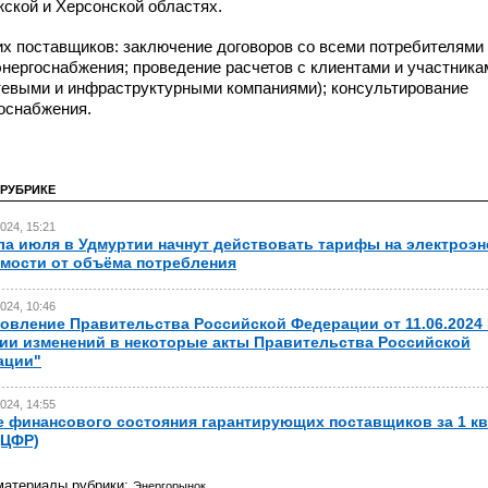
ской и Херсонской областях.
 поставщиков: заключение договоров со всеми потребителями
энергоснабжения; проведение расчетов с клиентами и участника
тевыми и инфраструктурными компаниями); консультирование
госнабжения.
 РУБРИКЕ
024, 15:21
ла июля в Удмуртии начнут действовать тарифы на электроэн
мости от объёма потребления
024, 10:46
овление Правительства Российской Федерации от 11.06.2024
ии изменений в некоторые акты Правительства Российской
ации"
024, 14:55
 финансового состояния гарантирующих поставщиков за 1 к
.(ЦФР)
материалы рубрики:
Энергорынок