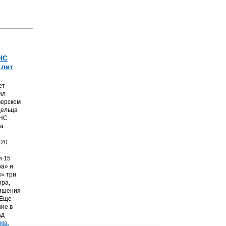
НС
 лет
ет
ил
верском
дельца
ТНС
на
020
и 15
а» и
» три
ора,
лишения
 Еще
ние в
ад
ма.