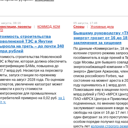
 августа, 08:16
05 августа, 17:46
нвестиции, проекты
|
КОММОД, КОМ
Споры
|
Уголовные дела
ГО
Бывшему руководству «Т
тоимость строительства
энерго» грозит от 16 до 18
оволенской ТЭС в Якутии
заключения за хищения
ыросла на треть – до почти 340
По данным «Коммерсанта», 18 л
лрд рублей
колонии строгого режима запрос
тоимость строительства Новоленской
гособвинитель в ходе прений в Т
ЭС в Якутии, которая должна обеспечить
суде Москвы для бывшего совла
лектрификацию БАМа, повышена до
энергоснабжающей компании «
37,7 млрд руб. Несмотря на пересмотр
энерго» Дмитрия Аржанова, чле
меты, запуск станции по-прежнему
списка российского Forbes, чье
амечен на август 2028 года. По оценкам
состояние на момент ареста в 2
кспертов, увеличение капзатрат может
году оценивалось в 1 млрд долл.
ривести к росту стоимости
Помогавшие ему в хищении почт
лектроэнергии для промышленных
млрд рублей у ПАО «МРСК Центр
отребителей примерно на 0,02 руб.
за 1
ПАО «МРСК Центра и Приволжья
т·ч.
подчиненных, по мнению прокур
заслуживают наказания в виде 
свободы на срок от 16 до 17 лет.
один фигурант за это преступле
особом порядке получил год наз
шесть лет
колонии строгого режи