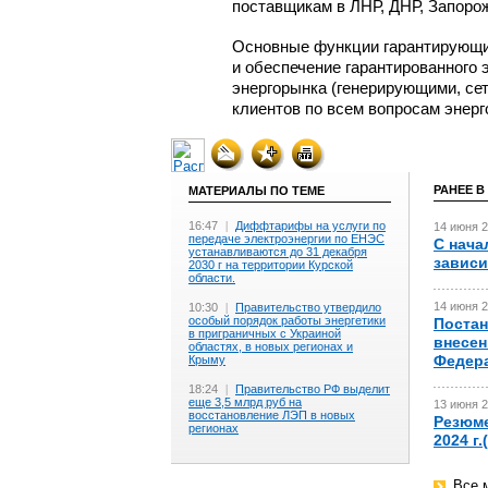
поставщикам в ЛНР, ДНР, Запорож
Основные функции гарантирующих
и обеспечение гарантированного 
энергорынка (генерирующими, се
клиентов по всем вопросам энер
РАНЕЕ В
МАТЕРИАЛЫ ПО ТЕМЕ
16:47
|
Диффтарифы на услуги по
14 июня 2
передаче электроэнергии по ЕНЭС
С нача
устанавливаются до 31 декабря
зависи
2030 г на территории Курской
области.
14 июня 2
10:30
|
Правительство утвердило
особый порядок работы энергетики
Постан
в приграничных с Украиной
внесен
областях, в новых регионах и
Федер
Крыму
18:24
|
Правительство РФ выделит
еще 3,5 млрд руб на
13 июня 2
восстановление ЛЭП в новых
Резюме
регионах
2024 г
Все 