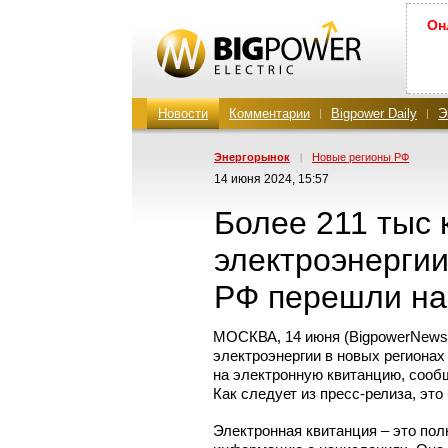
Он
Новости
Комментарии
Bigpower Daily
Э
Энергорынок
|
Новые регионы РФ
14 июня 2024, 15:57
Более 211 тыс 
электроэнергии
РФ перешли на
МОСКВА, 14 июня (BigpowerNews
электроэнергии в новых регионах
на электронную квитанцию, соо
Как следует
из пресс-релиза,
это 
Электронная квитанция – это по