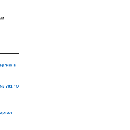
ми
ергию в
 № 781 "О
вартал