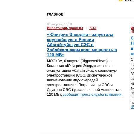
ГЛАВНОЕ
06 августа, 13:50
06
Инвестиции, проекты
|
ВИЭ
И
Н
«Юнигрин Энерджи» запустила
С
крупнейшую в России
Н
Абагайтуйскую СЭС в
в
Забайкальском крае мощностью
м
120 МВт
С
МОСКВА, 6 августа (BigpowerNews) –
Т
Компания «Юнигрин Энерджи» ввела в
э
эксплуатацию Абагайтуйскую солнечную
3
электростанцию (СЭС, диспетчерское
с
наименование двух очередей
н
электростанции – Пограничная СЭС и
э
Дружная СЭС ) установленной мощностью
п
120 МВт,
сообщает пресс-служба компании.
э
п
кВ