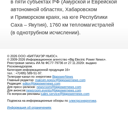
в пяти субъектах РФ (Амурской и Еврейской
автономной областях, Хабаровском
и Приморском краях, на юге Республики
Саха – Якутия), 1760 км тепломагистралей
(в однотрубном исчислении).
© 2026 ООО «БИГПАУЭР НЬЮС».
© 2009-2026 Информационное агентство «Big Electric Power News».
Реестровая запись ИА № ФС77-79736 от 27.11.2020г. выдано
Роскомнадзором.
Категория информационной продукции 16+
тел. : +7(495) 589-51-97.
Телеграм-канал по энергетике
BigpowerNews
Главный редактор:
maksim.popov@bigpowernews.com
Редакция:
editor@bigpowernews.com
Для пресс-релизов:
newsroom@bigpowernews.com
Для анонсов:
newsroom.events@bigpowernews.com
По вопросам рекламы:
sales.service@bigpowernews.com
Подписка на информационные обзоры по
электроэнергетике
.
Информация об ограничениях