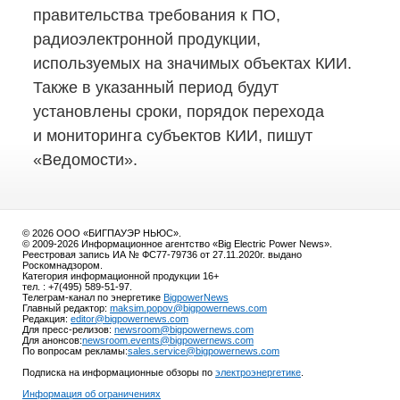
правительства требования к ПО,
радиоэлектронной продукции,
используемых на значимых объектах КИИ.
Также в указанный период будут
установлены сроки, порядок перехода
и мониторинга субъектов КИИ, пишут
«Ведомости».
© 2026 ООО «БИГПАУЭР НЬЮС».
© 2009-2026 Информационное агентство «Big Electric Power News».
Реестровая запись ИА № ФС77-79736 от 27.11.2020г. выдано
Роскомнадзором.
Категория информационной продукции 16+
тел. : +7(495) 589-51-97.
Телеграм-канал по энергетике
BigpowerNews
Главный редактор:
maksim.popov@bigpowernews.com
Редакция:
editor@bigpowernews.com
Для пресс-релизов:
newsroom@bigpowernews.com
Для анонсов:
newsroom.events@bigpowernews.com
По вопросам рекламы:
sales.service@bigpowernews.com
Подписка на информационные обзоры по
электроэнергетике
.
Информация об ограничениях