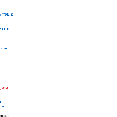
й ТЭЦ-2
рая в
ости
, КОМ
и
чти
енской