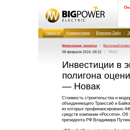
Он
Новости
Комментарии
Bigpower Daily
Э
Инвестиции, проекты
|
Восточный полиг
08 февраля 2024, 09:22
|
ТАСС
Инвестиции в э
полигона оцени
— Новак
Стоимость строительства и моде
объединяющего Транссиб
и Байк
из которых профинансировано 440
средств компании «Россети». Об
президента РФ Владимира Путина