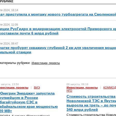
 РУБРИКЕ
я 2024, 16:14
а» приступила к монтажу нового турбоагрегата на Смоленско
я 2024, 11:09
иции РусГидро в модернизацию электросетей Приморского к
 составили почти 6 млрд рублей
я 2024, 08:47
чатке пробурят скважину глубиной 2 км для увеличения мощн
мальной станции
материалы рубрики:
Инвестиции, проекты
 августа, 13:50
06 августа, 08:16
нвестиции, проекты
|
ВИЭ
Инвестиции, проекты
|
КОММОД
НГО
Юнигрин Энерджи» запустила
Стоимость строительства
рупнейшую в России
Новоленской ТЭС в Якути
багайтуйскую СЭС в
выросла на треть – до по
абайкальском крае мощностью
340 млрд рублей
20 МВт
Стоимость строительства Новол