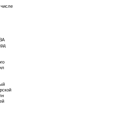
 числе
ВА
лрд
го
ил
вый
рской
лн
ей