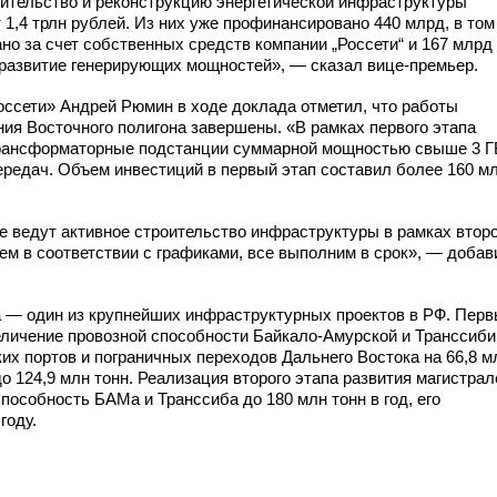
ительство и реконструкцию энергетической инфраструктуры
 1,4 трлн рублей. Из них уже профинансировано 440 млрд, в том
о за счет собственных средств компании „Россети“ и 167 млрд
 развитие генерирующих мощностей», — сказал вице-премьер.
оссети» Андрей Рюмин в ходе доклада отметил, что работы
ия Восточного полигона завершены. «В рамках первого этапа
рансформаторные подстанции суммарной мощностью свыше 3 Г
передач. Объем инвестиций в первый этап составил более 160 м
е ведут активное строительство инфраструктуры в рамках второ
м в соответствии с графиками, все выполним в срок», — добав
 — один из крупнейших инфраструктурных проектов в РФ. Пер
еличение провозной способности
Байкало-Амурской
и Транссиби
их портов и пограничных переходов Дальнего Востока на 66,8 м
до 124,9 млн тонн. Реализация второго этапа развития магистрал
пособность БАМа и Транссиба до 180 млн тонн в год, его
году.