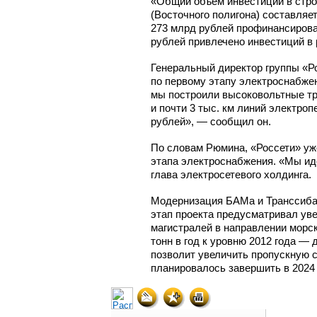
«Общий объем инвестиций в стро
(Восточного полигона) составляет
273 млрд рублей профинансирован
рублей привлечено инвестиций в
Генеральный директор группы «Р
по первому этапу электроснабжен
мы построили высоковольтные т
и почти 3 тыс. км линий электро
рублей», — сообщил он.
По словам Рюмина, «Россети» уж
этапа электроснабжения. «Мы иде
глава электросетевого холдинга.
Модернизация БАМа и Транссиба
этап проекта предусматривал ув
магистралей в направлении морск
тонн в год к уровню 2012 года — 
позволит увеличить пропускную с
планировалось завершить в 2024 