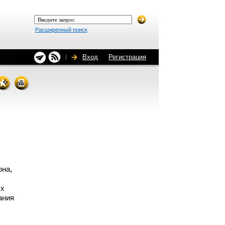
Расширенный поиск
Вход
Регистрация
она,
ых
ания