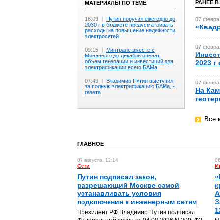
РАНЕЕ В
МАТЕРИАЛЫ ПО ТЕМЕ
18:09
|
Путин поручил ежегодно до
07 феврал
2030 г в бюджете предусматривать
«Квадр
расходы на повышение надежности
электросетей
07 феврал
09:15
|
Минтранс вместе с
Инвест
Минэнерго до декабря оценят
объем генерации и инвестиций для
2023 г
электрификации всего БАМа
07:49
|
Владимир Путин выступил
07 феврал
за полную электрификацию БАМа, -
На Кам
газета
геотер
Все 
ГЛАВНОЕ
07 августа, 12:14
06
Сети
И
Путин подписал закон,
«
разрешающий Москве самой
к
устанавливать условия
А
подключения к инженерным сетям
З
1
Президент РФ Владимир Путин подписал