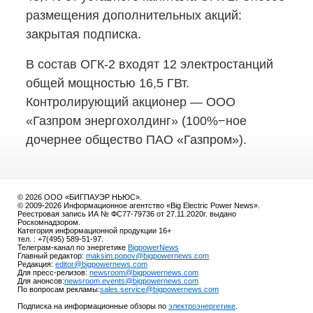
размещения дополнительных акций:
закрытая подписка.
В состав
ОГК-2
входят 12 электростанций
общей мощностью 16,5 ГВт.
Контролирующий акционер — ООО
«Газпром энергохолдинг» (100%−ное
дочернее общество ПАО «Газпром»).
© 2026 ООО «БИГПАУЭР НЬЮС».
© 2009-2026 Информационное агентство «Big Electric Power News».
Реестровая запись ИА № ФС77-79736 от 27.11.2020г. выдано
Роскомнадзором.
Категория информационной продукции 16+
тел. : +7(495) 589-51-97.
Телеграм-канал по энергетике
BigpowerNews
Главный редактор:
maksim.popov@bigpowernews.com
Редакция:
editor@bigpowernews.com
Для пресс-релизов:
newsroom@bigpowernews.com
Для анонсов:
newsroom.events@bigpowernews.com
По вопросам рекламы:
sales.service@bigpowernews.com
Подписка на информационные обзоры по
электроэнергетике
.