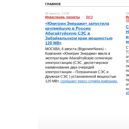
ГЛАВНОЕ
06 августа, 13:50
06
Инвестиции, проекты
|
ВИЭ
И
Н
«Юнигрин Энерджи» запустила
С
крупнейшую в России
Н
Абагайтуйскую СЭС в
в
Забайкальском крае мощностью
м
120 МВт
С
МОСКВА, 6 августа (BigpowerNews) –
Т
Компания «Юнигрин Энерджи» ввела в
э
эксплуатацию Абагайтуйскую солнечную
3
электростанцию (СЭС, диспетчерское
с
наименование двух очередей
н
электростанции – Пограничная СЭС и
э
Дружная СЭС ) установленной мощностью
п
120 МВт,
сообщает пресс-служба компании.
э
п
кВ