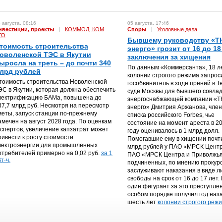
 августа, 08:16
05 августа, 17:46
нвестиции, проекты
|
КОММОД, КОМ
Споры
|
Уголовные дела
ГО
Бывшему руководству «Т
тоимость строительства
энерго» грозит от 16 до 18
оволенской ТЭС в Якутии
заключения за хищения
ыросла на треть – до почти 340
По данным «Коммерсанта», 18 л
лрд рублей
колонии строгого режима запрос
тоимость строительства Новоленской
гособвинитель в ходе прений в Т
ЭС в Якутии, которая должна обеспечить
суде Москвы для бывшего совла
лектрификацию БАМа, повышена до
энергоснабжающей компании «
37,7 млрд руб. Несмотря на пересмотр
энерго» Дмитрия Аржанова, чле
меты, запуск станции по-прежнему
списка российского Forbes, чье
амечен на август 2028 года. По оценкам
состояние на момент ареста в 2
кспертов, увеличение капзатрат может
году оценивалось в 1 млрд долл.
ривести к росту стоимости
Помогавшие ему в хищении почт
лектроэнергии для промышленных
млрд рублей у ПАО «МРСК Центр
отребителей примерно на 0,02 руб.
за 1
ПАО «МРСК Центра и Приволжья
т·ч.
подчиненных, по мнению прокур
заслуживают наказания в виде 
свободы на срок от 16 до 17 лет.
один фигурант за это преступле
особом порядке получил год наз
шесть лет
колонии строгого режи