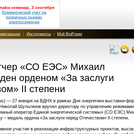
лайн-семинар, 3 сентября
Коммерческий учет на
розничных рынках
электроэнергии
нергорынок
Инструменты
Мой BigPower
тчер «СО ЕЭС» Михаил
ден орденом «За заслуги
ом» II степени
s) — 27 января на ВДНХ в рамках Дня энергетики
выставки-фо
 Николай Шульгинов вручил директору по управлению режимам
емный оператор Единой энергетической системы» (СО ЕЭС) Ми
у – медаль ордена «За заслуги перед Отечеством» II степени.
тивное участие в реализации инфраструктурных проектов, высок