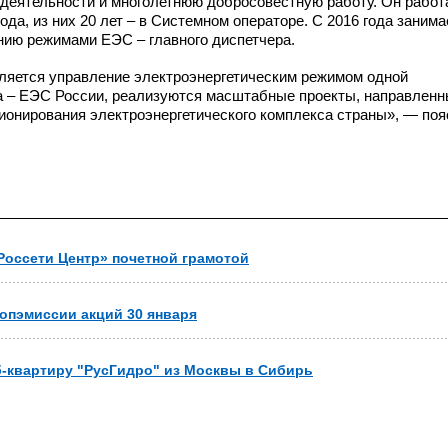
деятельности и многолетнюю добросовестную работу. Он работ
года, из них 20 лет – в Системном операторе. С 2016 года занима
нию режимами ЕЭС – главного диспетчера.
ляется управление электроэнергетическим режимом одной
а – ЕЭС России, реализуются масштабные проекты, направлен
онирования электроэнергетического комплекса страны», — по
Россети Центр» почетной грамотой
допэмиссии акций 30 января
б-квартиру "РусГидро" из Москвы в Сибирь