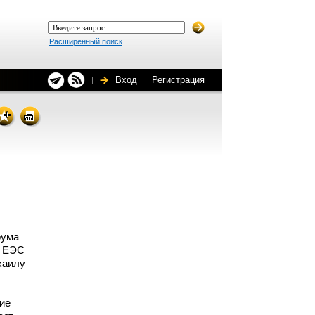
Расширенный поиск
Вход
Регистрация
рума
и ЕЭС
хаилу
ие