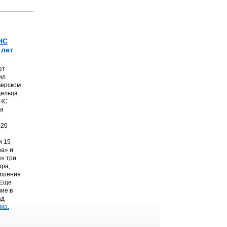
НС
 лет
ет
ил
верском
дельца
ТНС
на
020
и 15
а» и
» три
ора,
лишения
 Еще
ние в
ад
ма.