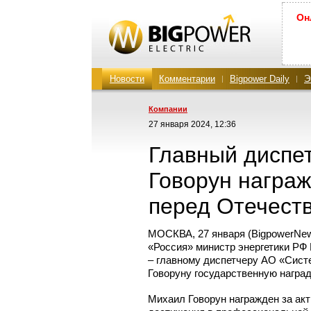
Он
Новости
Комментарии
Bigpower Daily
Э
Компании
27 января 2024, 12:36
Главный диспе
Говорун награж
перед Отечеств
МОСКВА, 27 января (BigpowerNew
«Россия» министр энергетики РФ
– главному диспетчеру АО «Сист
Говоруну государственную наград
Михаил Говорун награжден за ак