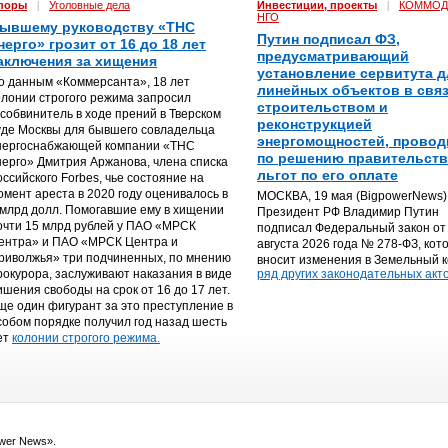
поры
|
Уголовные дела
Инвестиции, проекты
|
КОММОД
НГО
ывшему руководству «ТНС
Путин подписал ФЗ,
нерго» грозит от 16 до 18 лет
предусматривающий
аключения за хищения
установление сервитута д
о данным «Коммерсанта», 18 лет
линейных объектов в связ
олонии строгого режима запросил
строительством и
особвинитель в ходе прений в Тверском
реконструкцией
уде Москвы для бывшего совладельца
энергомощностей, прово
нергоснабжающей компании «ТНС
по решению правительств
нерго» Дмитрия Аржанова, члена списка
льгот по его оплате
оссийского Forbes, чье состояние на
омент ареста в 2020 году оценивалось в
МОСКВА, 19 мая (BigpowerNews) 
 млрд долл. Помогавшие ему в хищении
Президент РФ Владимир Путин
очти 15 млрд рублей у ПАО «МРСК
подписал Федеральный закон от
ентра» и ПАО «МРСК Центра и
августа 2026 года № 278-ФЗ, кот
риволжья» три подчиненных, по мнению
вносит изменения в Земельный к
рокурора, заслуживают наказания в виде
ряд других законодательных акто
ишения свободы на срок от 16 до 17 лет.
ще один фигурант за это преступление в
собом порядке получил год назад шесть
ет
колонии строгого режима.
ower News».