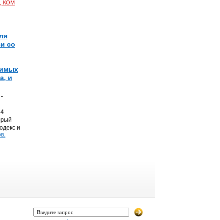
, КОМ
ля
и со
димых
а, и
-
 4
орый
одекс и
в.