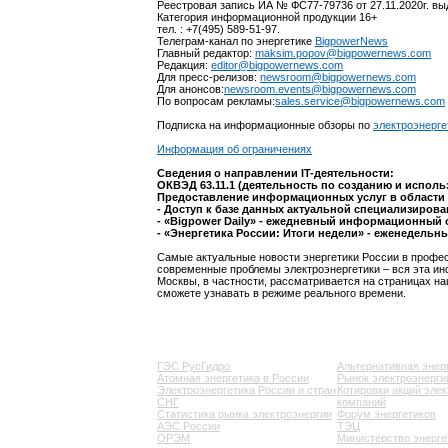
Реестровая запись ИА № ФС77-79736 от 27.11.2020г. в
Категория информационной продукции 16+
тел. : +7(495) 589-51-97.
Телеграм-канал по энергетике
BigpowerNews
Главный редактор:
maksim.popov@bigpowernews.com
Редакция:
editor@bigpowernews.com
Для пресс-релизов:
newsroom@bigpowernews.com
Для анонсов:
newsroom.events@bigpowernews.com
По вопросам рекламы:
sales.service@bigpowernews.com
Подписка на информационные обзоры по
электроэнерге
Информация об ограничениях
Сведения о направлении IT-деятельности:
ОКВЭД 63.11.1 (деятельность по созданию и испол
Предоставление информационных услуг в области 
- Доступ к базе данных актуальной специализиров
- «Bigpower Daily» - ежедневный информационный 
- «Энергетика России: Итоги недели» - еженедельн
Самые актуальные новости энергетики России в профес
современные проблемы электроэнергетики – вся эта ин
Москвы, в частности, рассматривается на страницах на
сможете узнавать в режиме реального времени.
ГЭС РусГидро
Альтернативная энер
Атомная энергетика в России
Рынок электроэнерги
Электроэнергетика России и стран
Котировки акций эле
СНГ
компаний
Статистика рынка электроэнергии
Форум энергетиков
АЭС России
ТЭЦ
ОРЭМ
Министерство энерге