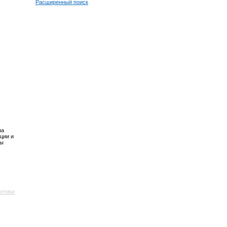
Расширенный поиск
на
ции и
Вы
етики