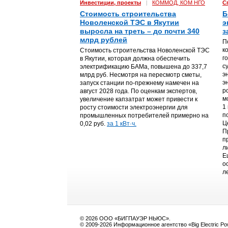
Инвестиции, проекты
|
КОММОД, КОМ НГО
С
Стоимость строительства
Б
Новоленской ТЭС в Якутии
э
выросла на треть – до почти 340
з
млрд рублей
П
к
Стоимость строительства Новоленской ТЭС
г
в Якутии, которая должна обеспечить
с
электрификацию БАМа, повышена до 337,7
э
млрд руб. Несмотря на пересмотр сметы,
э
запуск станции по-прежнему намечен на
р
август 2028 года. По оценкам экспертов,
м
увеличение капзатрат может привести к
1
росту стоимости электроэнергии для
п
промышленных потребителей примерно на
Ц
0,02 руб.
за 1 кВт·ч.
П
п
л
Е
о
л
© 2026 ООО «БИГПАУЭР НЬЮС».
© 2009-2026 Информационное агентство «Big Electric P