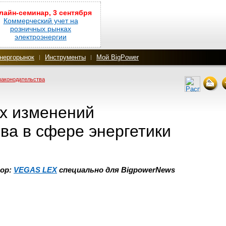
лайн-семинар, 3 сентября
Коммерческий учет на
розничных рынках
электроэнергии
нергорынок
Инструменты
Мой BigPower
законодательства
х изменений
ва в сфере энергетики
ор:
VEGAS
LEX
специально для BigpowerNews