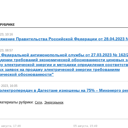
 РУБРИКЕ
23, 10:16
яжение Правительства Российской Федерации от 28.04.2023 
23, 08:57
 Федеральной антимонопольной службы от 27.03.2023 № 162/
дении требований экономической обоснованности ценовых з
у электрической энергии и методики определения соответст
х заявок на продажу электрической энергии требованиям
ической обоснованности"
 2023, 16:05
электропередач в Дагестане изношены на 75% – Минэнерго ре
материалы рубрики:
,
Сети
Энергорынок
 августа, 17:46
05 августа, 15:49