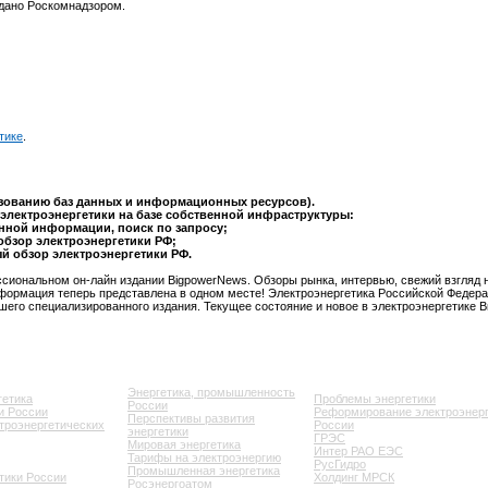
ыдано Роскомнадзором.
тике
.
ьзованию баз данных и информационных ресурсов).
электроэнергетики на базе собственной инфраструктуры:
анной информации, поиск по запросу;
обзор электроэнергетики РФ;
ый обзор электроэнергетики РФ.
сиональном он-лайн издании BigpowerNews. Обзоры рынка, интервью, свежий взгляд 
формация теперь представлена в одном месте! Электроэнергетика Российской Федера
шего специализированного издания. Текущее состояние и новое в электроэнергетике 
Энергетика, промышленность
гетика
Проблемы энергетики
России
и России
Реформирование электроэнерг
Перспективы развития
ктроэнергетических
России
энергетики
ГРЭС
Мировая энергетика
Интер РАО ЕЭС
Тарифы на электроэнергию
РусГидро
Промышленная энергетика
тики России
Холдинг МРСК
Росэнергоатом