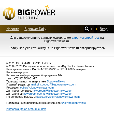
Новости
Bigpower Daily
Вход
Для ознакомления с данным материалом
зарегистрируйтесь
на
BigpowerNews.ru.
Если у Вас уже есть аккаунт на BigpowerNews.ru авторизируетесь.
© 2026 ООО «БИГПАУЭР НЬЮС».
© 2009-2026 Информационное агентство «Big Electric Power News».
Реестровая запись ИА № ФС77-79736 от 27.11.2020г. выдано
Роскомнадзором.
Категория информационной продукции 16+
тел. : +7(495) 589-51-97.
Телеграм-канал по энергетике
BigpowerNews
Главный редактор:
maksim.popov@bigpowernews.com
Редакция:
editor@bigpowernews.com
Для пресс-релизов:
newsroom@bigpowernews.com
Для анонсов:
newsroom.events@bigpowernews.com
По вопросам рекламы:
sales.service@bigpowernews.com
Подписка на информационные обзоры по
электроэнергетике
.
Информация об ограничениях