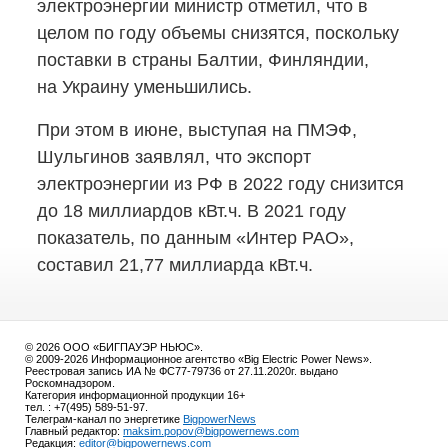
электроэнергии министр отметил, что в
целом по году объемы снизятся, поскольку
поставки в страны Балтии, Финляндии,
на Украину уменьшились.
При этом в июне, выступая на ПМЭФ,
Шульгинов заявлял, что экспорт
электроэнергии из РФ в 2022 году снизится
до 18 миллиардов кВт.ч. В 2021 году
показатель, по данным «Интер РАО»,
составил 21,77 миллиарда кВт.ч.
© 2026 ООО «БИГПАУЭР НЬЮС».
© 2009-2026 Информационное агентство «Big Electric Power News».
Реестровая запись ИА № ФС77-79736 от 27.11.2020г. выдано
Роскомнадзором.
Категория информационной продукции 16+
тел. : +7(495) 589-51-97.
Телеграм-канал по энергетике
BigpowerNews
Главный редактор:
maksim.popov@bigpowernews.com
Редакция:
editor@bigpowernews.com