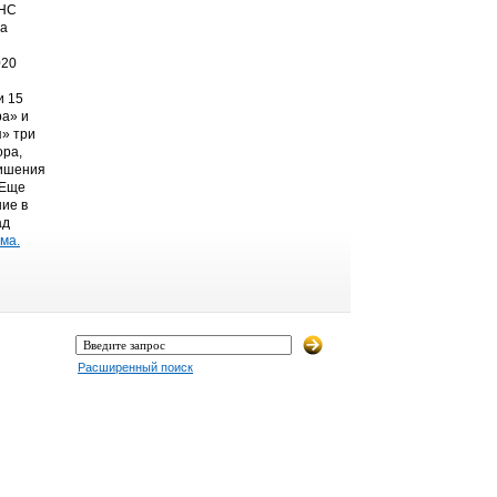
ТНС
на
020
и 15
а» и
» три
ора,
лишения
 Еще
ние в
ад
ма.
Расширенный поиск