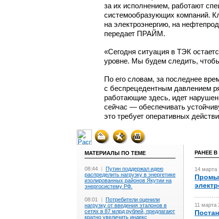
за их исполнением, работают сп
системообразующих компаний. Кл
на электроэнергию, на нефтепро
передает ПРАЙМ.
«Сегодня ситуация в ТЭК остаетс
уровне. Мы будем следить, чтоб
По его словам, за последнее вре
с беспрецедентным давлением 
работающие здесь, идет нарушен
сейчас — обеспечивать устойчив
это требует оперативных действи
РАНЕЕ В
МАТЕРИАЛЫ ПО ТЕМЕ
08:44
|
Путин поддержал идею
14 марта 
распределить нагрузку в энергетике
Промыш
изолированных районов Якутии на
электр
энергосистему РФ.
08:01
|
Потребители оценили
11 марта 
нагрузку от введения эталонов в
сетях в 87 млрд рублей, предлагают
Постан
кратно увеличить индекс