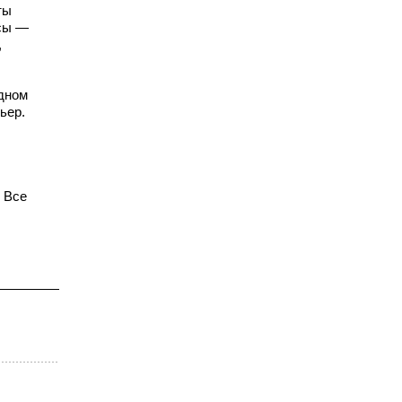
ты
рсы —
,
одном
ьер.
 Все