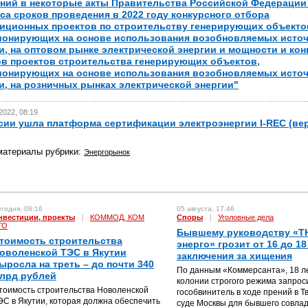
ний в некоторые акты Правительства Российской Федерации 
са сроков проведения в 2022 году конкурсного отбора
иционных проектов по строительству генерирующих объекто
онирующих на основе использования возобновляемых исто
и, на оптовом рынке электрической энергии и мощности и ко
в проектов строительства генерирующих объектов,
онирующих на основе использования возобновляемых исто
и, на розничных рынках электрической энергии"
2022, 08:19
сии ушла платформа сертификации электроэнергии I-REC (вер
материалы рубрики:
Энергорынок
годня, 08:16
05 августа, 17:46
нвестиции, проекты
|
КОММОД, КОМ
Споры
|
Уголовные дела
ГО
Бывшему руководству «Т
тоимость строительства
энерго» грозит от 16 до 18
оволенской ТЭС в Якутии
заключения за хищения
ыросла на треть – до почти 340
По данным «Коммерсанта», 18 л
лрд рублей
колонии строгого режима запрос
тоимость строительства Новоленской
гособвинитель в ходе прений в Т
ЭС в Якутии, которая должна обеспечить
суде Москвы для бывшего совла