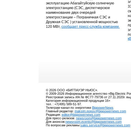
э
эксплуатацию Абагайтуйскую солнечную
3
электростанцию (СЭС, диспетчерское
с
наименование двух очередей
н
электростанции – Пограничная СЭС и
э
Дружная СЭС ) установленной мощностью
п
120 МВт,
сообщает пресс-служба компании.
э
п
кВ
© 2026 ООО «БИГПАУЭР НЬЮС».
© 2009-2026 Информационное агентство «Big Electric P
Реестровая запись ИА № ФС77-79736 от 27.11.2020г. в
Категория информационной продукции 16+
тел. : +7(495) 589-51-97.
Телеграм-канал по энергетике
BigpowerNews
Главный редактор:
maksim.popov@bigpowernews.com
Редакция:
editor@bigpowernews.com
Для пресс-релизов:
newsroom@bigpowernews.com
Для анонсов:
newsroom.events@bigpowernews.com
По вопросам рекламы:
sales.service@bigpowernews.com