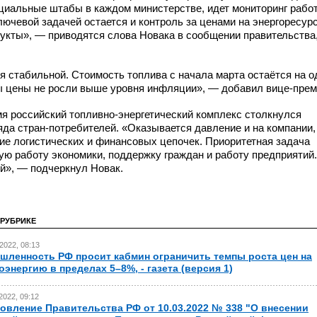
ециальные штабы в каждом министерстве, идет мониторинг рабо
ючевой задачей остается и контроль за ценами на энергоресу
дукты», — приводятся слова Новака в сообщении правительства
я стабильной. Стоимость топлива с начала марта остаётся на 
ы цены не росли выше уровня инфляции», — добавил вице-прем
мя российский
топливно-энергетический
комплекс столкнулся
ряда
стран-потребителей.
«Оказывается давление и на компании,
ие логистических и финансовых цепочек. Приоритетная задача
ую работу экономики, поддержку граждан и работу предприятий.
й», — подчеркнул Новак.
 РУБРИКЕ
2022, 08:13
ленность РФ просит кабмин ограничить темпы роста цен на
оэнергию в пределах 5–8%, - газета (версия 1)
2022, 09:12
овление Правительства РФ от 10.03.2022 № 338 "О внесении