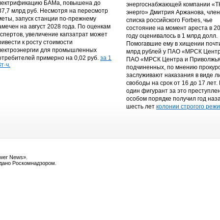
лектрификацию БАМа, повышена до
энергоснабжающей компании «
37,7 млрд руб. Несмотря на пересмотр
энерго» Дмитрия Аржанова, чле
меты, запуск станции по-прежнему
списка российского Forbes, чье
амечен на август 2028 года. По оценкам
состояние на момент ареста в 2
кспертов, увеличение капзатрат может
году оценивалось в 1 млрд долл.
ривести к росту стоимости
Помогавшие ему в хищении почт
лектроэнергии для промышленных
млрд рублей у ПАО «МРСК Центр
отребителей примерно на 0,02 руб.
за 1
ПАО «МРСК Центра и Приволжья
т·ч.
подчиненных, по мнению прокур
заслуживают наказания в виде 
свободы на срок от 16 до 17 лет.
один фигурант за это преступле
особом порядке получил год наз
шесть лет
колонии строгого режи
ower News».
ыдано Роскомнадзором.