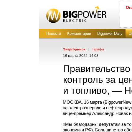
Он
Новости
Комментарии
Bigpower Daily
Э
Энергорынок
|
Тарифы
16 марта 2022, 14:08
Правительство
контроль за це
и топливо, — Н
МОСКВА, 16 марта (BigpowerNew
на электроэнергию и нефтепроду
вице-премьер
Александр Новак на
«Мы благодарны депутатам за то
экономики РФ). Большинство обо