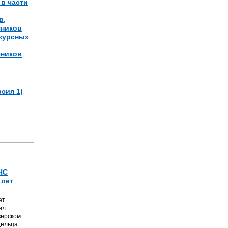
в части
в,
чников
нкурсных
чников
сия 1)
НС
 лет
ет
ил
верском
дельца