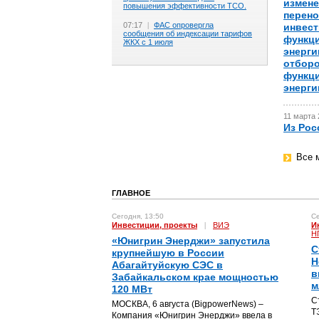
измене
повышения эффективности ТСО.
перено
07:17
|
ФАС опровергла
инвест
сообщения об индексации тарифов
функци
ЖКХ с 1 июля
энерги
отборо
функци
энерги
11 марта 
Из Рос
Все 
ГЛАВНОЕ
Сегодня, 13:50
Се
Инвестиции, проекты
|
ВИЭ
И
Н
«Юнигрин Энерджи» запустила
С
крупнейшую в России
Н
Абагайтуйскую СЭС в
в
Забайкальском крае мощностью
м
120 МВт
С
МОСКВА, 6 августа (BigpowerNews) –
Т
Компания «Юнигрин Энерджи» ввела в