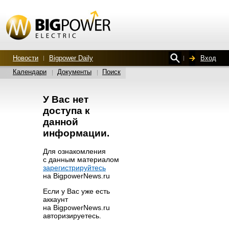
Новости
Bigpower Daily
Вход
Календари
Документы
Поиск
У Вас нет
доступа к
данной
информации.
Для ознакомления
с данным материалом
зарегистрируйтесь
на BigpowerNews.ru
Если у Вас уже есть
аккаунт
на BigpowerNews.ru
авторизируетесь.