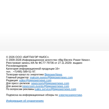
© 2026 ООО «БИГПАУЭР НЬЮС».
© 2009-2026 Информационное агентство «Big Electric Power News».
Реестровая запись ИА № ФС77-79736 от 27.11.2020г. выдано
Роскомнадзором.
Категория информационной продукции 16+
тел. : +7(495) 589-51-97.
Телеграм-канал по энергетике
BigpowerNews
Главный редактор:
maksim.popov@bigpowernews.com
Редакция:
editor@bigpowernews.com
Для пресс-релизов:
newsroom@bigpowernews.com
Для анонсов:
newsroom.events@bigpowernews.com
По вопросам рекламы:
sales.service@bigpowernews.com
Подписка на информационные обзоры по
электроэнергетике
.
Информация об ограничениях