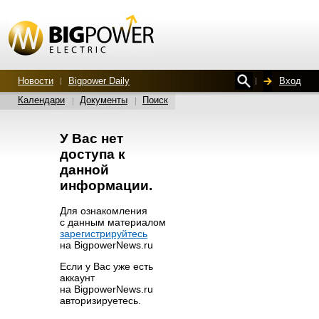
Новости
Bigpower Daily
Вход
Календари
Документы
Поиск
У Вас нет
доступа к
данной
информации.
Для ознакомления
с данным материалом
зарегистрируйтесь
на BigpowerNews.ru
Если у Вас уже есть
аккаунт
на BigpowerNews.ru
авторизируетесь.