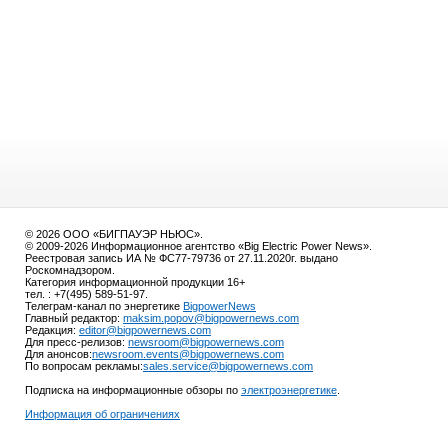
© 2026 ООО «БИГПАУЭР НЬЮС».
© 2009-2026 Информационное агентство «Big Electric Power News».
Реестровая запись ИА № ФС77-79736 от 27.11.2020г. выдано
Роскомнадзором.
Категория информационной продукции 16+
тел. : +7(495) 589-51-97.
Телеграм-канал по энергетике
BigpowerNews
Главный редактор:
maksim.popov@bigpowernews.com
Редакция:
editor@bigpowernews.com
Для пресс-релизов:
newsroom@bigpowernews.com
Для анонсов:
newsroom.events@bigpowernews.com
По вопросам рекламы:
sales.service@bigpowernews.com
Подписка на информационные обзоры по
электроэнергетике
.
Информация об ограничениях