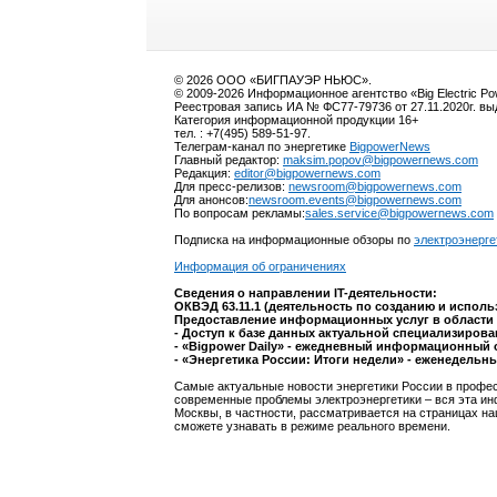
© 2026 ООО «БИГПАУЭР НЬЮС».
© 2009-2026 Информационное агентство «Big Electric P
Реестровая запись ИА № ФС77-79736 от 27.11.2020г. в
Категория информационной продукции 16+
тел. : +7(495) 589-51-97.
Телеграм-канал по энергетике
BigpowerNews
Главный редактор:
maksim.popov@bigpowernews.com
Редакция:
editor@bigpowernews.com
Для пресс-релизов:
newsroom@bigpowernews.com
Для анонсов:
newsroom.events@bigpowernews.com
По вопросам рекламы:
sales.service@bigpowernews.com
Подписка на информационные обзоры по
электроэнерге
Информация об ограничениях
Сведения о направлении IT-деятельности:
ОКВЭД 63.11.1 (деятельность по созданию и испол
Предоставление информационных услуг в области 
- Доступ к базе данных актуальной специализиров
- «Bigpower Daily» - ежедневный информационный 
- «Энергетика России: Итоги недели» - еженедельн
Самые актуальные новости энергетики России в профес
современные проблемы электроэнергетики – вся эта ин
Москвы, в частности, рассматривается на страницах на
сможете узнавать в режиме реального времени.