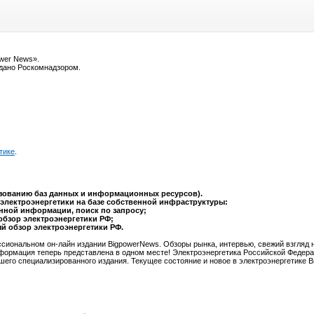
ower News».
ыдано Роскомнадзором.
тике
.
ьзованию баз данных и информационных ресурсов).
электроэнергетики на базе собственной инфраструктуры:
анной информации, поиск по запросу;
обзор электроэнергетики РФ;
ый обзор электроэнергетики РФ.
сиональном он-лайн издании BigpowerNews. Обзоры рынка, интервью, свежий взгляд 
формация теперь представлена в одном месте! Электроэнергетика Российской Федера
шего специализированного издания. Текущее состояние и новое в электроэнергетике 