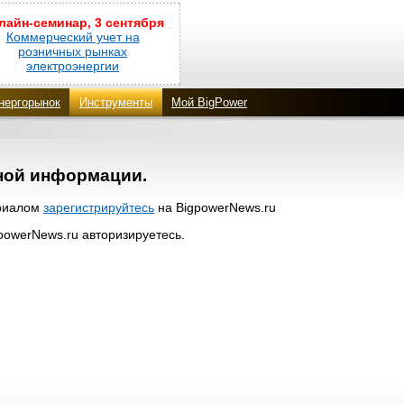
лайн-семинар, 3 сентября
Коммерческий учет на
розничных рынках
электроэнергии
нергорынок
Инструменты
Мой BigPower
нной информации.
ериалом
зарегистрируйтесь
на BigpowerNews.ru
gpowerNews.ru авторизируетесь.