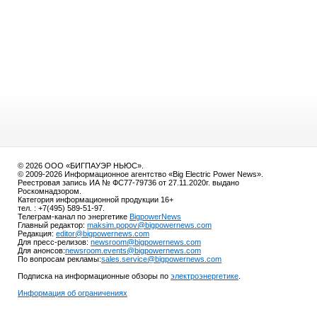
© 2026 ООО «БИГПАУЭР НЬЮС».
© 2009-2026 Информационное агентство «Big Electric Power News».
Реестровая запись ИА № ФС77-79736 от 27.11.2020г. выдано
Роскомнадзором.
Категория информационной продукции 16+
тел. : +7(495) 589-51-97.
Телеграм-канал по энергетике
BigpowerNews
Главный редактор:
maksim.popov@bigpowernews.com
Редакция:
editor@bigpowernews.com
Для пресс-релизов:
newsroom@bigpowernews.com
Для анонсов:
newsroom.events@bigpowernews.com
По вопросам рекламы:
sales.service@bigpowernews.com
Подписка на информационные обзоры по
электроэнергетике
.
Информация об ограничениях