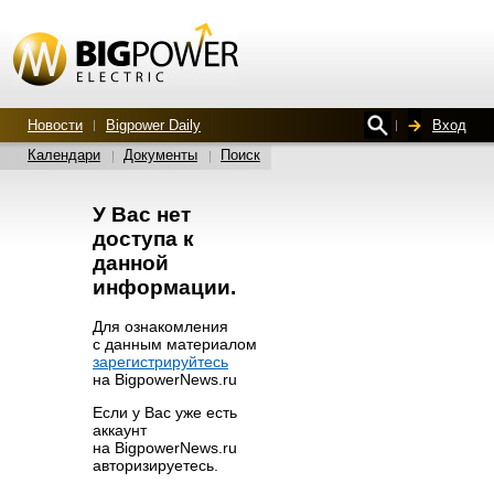
Новости
Bigpower Daily
Вход
Календари
Документы
Поиск
У Вас нет
доступа к
данной
информации.
Для ознакомления
с данным материалом
зарегистрируйтесь
на BigpowerNews.ru
Если у Вас уже есть
аккаунт
на BigpowerNews.ru
авторизируетесь.