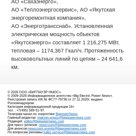
АО «Сахаэнерго»,
АО «Теплоэнергосервис», АО «Якутская
энергоремонтная компания»,
АО «Энерготрансснаб». Установленная
электрическая мощность объектов
«Якутскэнерго» составляет 1 216,275 МВт,
тепловая – 1174,367 Гкал/ч. Протяженность
высоковольтных линий по цепям – 24 641,6
км.
© 2026 ООО «БИГПАУЭР НЬЮС».
© 2009-2026 Информационное агентство «Big Electric Power News».
Реестровая запись ИА № ФС77-79736 от 27.11.2020г. выдано
Роскомнадзором.
Категория информационной продукции 16+
тел. : +7(495) 589-51-97.
Телеграм-канал по энергетике
BigpowerNews
Главный редактор:
maksim.popov@bigpowernews.com
Редакция:
editor@bigpowernews.com
Для пресс-релизов:
newsroom@bigpowernews.com
Для анонсов:
newsroom.events@bigpowernews.com
По вопросам рекламы:
sales.service@bigpowernews.com