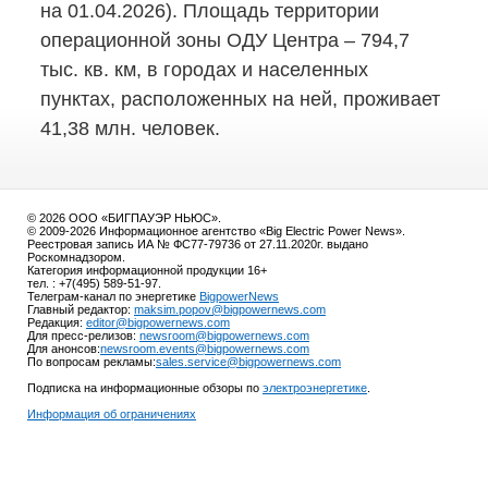
на 01.04.2026). Площадь территории
операционной зоны ОДУ Центра – 794,7
тыс. кв. км, в городах и населенных
пунктах, расположенных на ней, проживает
41,38 млн. человек.
© 2026 ООО «БИГПАУЭР НЬЮС».
© 2009-2026 Информационное агентство «Big Electric Power News».
Реестровая запись ИА № ФС77-79736 от 27.11.2020г. выдано
Роскомнадзором.
Категория информационной продукции 16+
тел. : +7(495) 589-51-97.
Телеграм-канал по энергетике
BigpowerNews
Главный редактор:
maksim.popov@bigpowernews.com
Редакция:
editor@bigpowernews.com
Для пресс-релизов:
newsroom@bigpowernews.com
Для анонсов:
newsroom.events@bigpowernews.com
По вопросам рекламы:
sales.service@bigpowernews.com
Подписка на информационные обзоры по
электроэнергетике
.
Информация об ограничениях