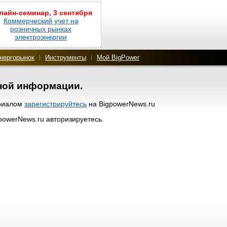
лайн-семинар, 3 сентября
Коммерческий учет на
розничных рынках
электроэнергии
нергорынок
Инструменты
Мой BigPower
нной информации.
ериалом
зарегистрируйтесь
на BigpowerNews.ru
gpowerNews.ru авторизируетесь.