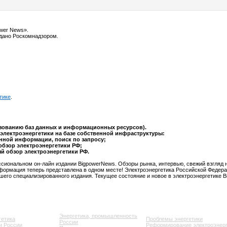
ower News».
ыдано Роскомнадзором.
тике
.
ьзованию баз данных и информационных ресурсов).
электроэнергетики на базе собственной инфраструктуры:
анной информации, поиск по запросу;
обзор электроэнергетики РФ;
ый обзор электроэнергетики РФ.
сиональном он-лайн издании BigpowerNews. Обзоры рынка, интервью, свежий взгляд 
формация теперь представлена в одном месте! Электроэнергетика Российской Федера
шего специализированного издания. Текущее состояние и новое в электроэнергетике 
Энергетика, промышленность
гетика
Проблемы энергетики
России
и России
Реформирование электроэнерг