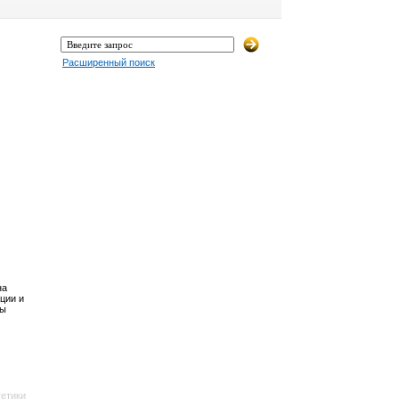
Расширенный поиск
на
ции и
Вы
етики