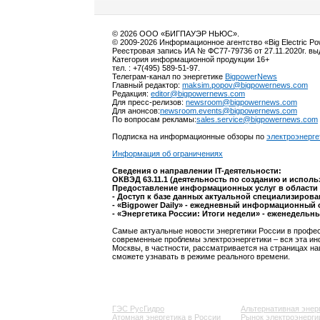
© 2026 ООО «БИГПАУЭР НЬЮС».
© 2009-2026 Информационное агентство «Big Electric P
Реестровая запись ИА № ФС77-79736 от 27.11.2020г. в
Категория информационной продукции 16+
тел. : +7(495) 589-51-97.
Телеграм-канал по энергетике
BigpowerNews
Главный редактор:
maksim.popov@bigpowernews.com
Редакция:
editor@bigpowernews.com
Для пресс-релизов:
newsroom@bigpowernews.com
Для анонсов:
newsroom.events@bigpowernews.com
По вопросам рекламы:
sales.service@bigpowernews.com
Подписка на информационные обзоры по
электроэнерге
Информация об ограничениях
Сведения о направлении IT-деятельности:
ОКВЭД 63.11.1 (деятельность по созданию и испол
Предоставление информационных услуг в области 
- Доступ к базе данных актуальной специализиров
- «Bigpower Daily» - ежедневный информационный 
- «Энергетика России: Итоги недели» - еженедельн
Самые актуальные новости энергетики России в профес
современные проблемы электроэнергетики – вся эта ин
Москвы, в частности, рассматривается на страницах на
сможете узнавать в режиме реального времени.
ГЭС РусГидро
Альтернативная энер
Атомная энергетика в России
Рынок электроэнерги