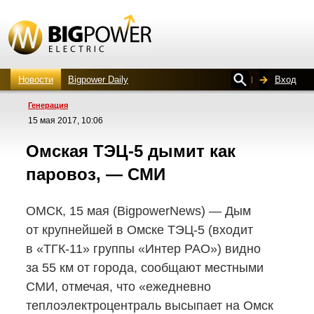
Новости
Bigpower Daily
Вход
Генерация
15 мая 2017, 10:06
Омская
ТЭЦ-5
дымит как
паровоз, — СМИ
ОМСК, 15 мая (BigpowerNews) — Дым
от крупнейшей в Омске
ТЭЦ-5
(входит
в «ТГК-11»
группы «Интер РАО») видно
за 55 км от города, сообщают местными
СМИ, отмечая, что «ежедневно
теплоэлектроцентраль высыпает на Омск