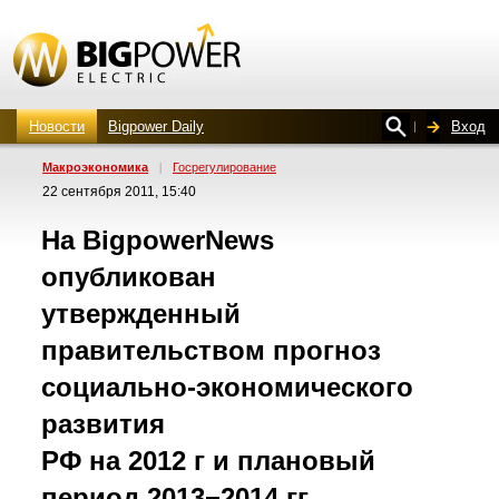
Новости
Bigpower Daily
Вход
Макроэкономика
|
Госрегулирование
22 сентября 2011, 15:40
На BigpowerNews
опубликован
утвержденный
правительством прогноз
социально-экономического
развития
РФ на 2012 г и плановый
период 2013−2014 гг