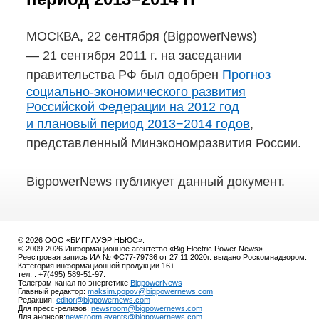
МОСКВА, 22 сентября (BigpowerNews)
— 21 сентября 2011 г. на заседании
правительства РФ был одобрен
Прогноз
социально-экономического
развития
Российской Федерации на 2012 год
и плановый период 2013−2014 годов
,
представленный Минэкономразвития России.
BigpowerNews публикует данный документ.
© 2026 ООО «БИГПАУЭР НЬЮС».
© 2009-2026 Информационное агентство «Big Electric Power News».
Реестровая запись ИА № ФС77-79736 от 27.11.2020г. выдано Роскомнадзором.
Категория информационной продукции 16+
тел. : +7(495) 589-51-97.
Телеграм-канал по энергетике
BigpowerNews
Главный редактор:
maksim.popov@bigpowernews.com
Редакция:
editor@bigpowernews.com
Для пресс-релизов:
newsroom@bigpowernews.com
Для анонсов:
newsroom.events@bigpowernews.com