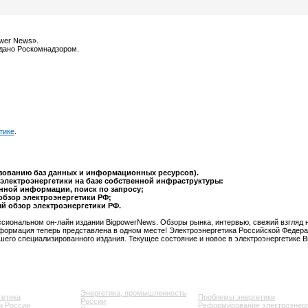
ower News».
ыдано Роскомнадзором.
тике
.
ьзованию баз данных и информационных ресурсов).
электроэнергетики на базе собственной инфраструктуры:
анной информации, поиск по запросу;
обзор электроэнергетики РФ;
ый обзор электроэнергетики РФ.
сиональном он-лайн издании BigpowerNews. Обзоры рынка, интервью, свежий взгляд 
формация теперь представлена в одном месте! Электроэнергетика Российской Федера
шего специализированного издания. Текущее состояние и новое в электроэнергетике 
Энергетика, промышленность
гетика
Проблемы энергетики
России
и России
Реформирование электроэнерг