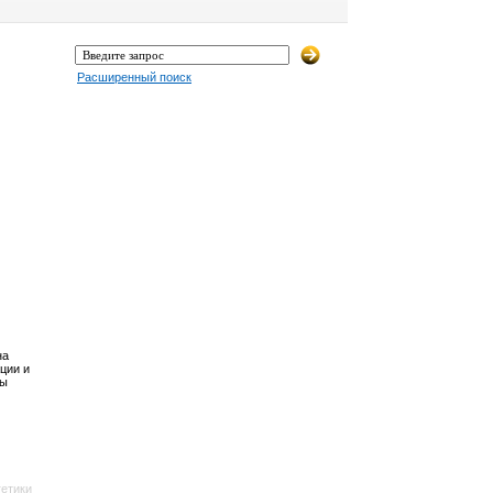
Расширенный поиск
на
ции и
Вы
етики