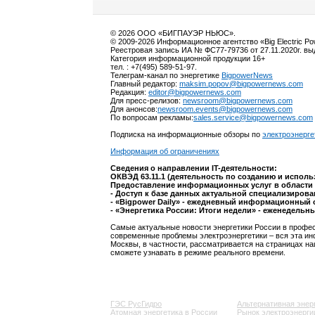
© 2026 ООО «БИГПАУЭР НЬЮС».
© 2009-2026 Информационное агентство «Big Electric P
Реестровая запись ИА № ФС77-79736 от 27.11.2020г. в
Категория информационной продукции 16+
тел. : +7(495) 589-51-97.
Телеграм-канал по энергетике
BigpowerNews
Главный редактор:
maksim.popov@bigpowernews.com
Редакция:
editor@bigpowernews.com
Для пресс-релизов:
newsroom@bigpowernews.com
Для анонсов:
newsroom.events@bigpowernews.com
По вопросам рекламы:
sales.service@bigpowernews.com
Подписка на информационные обзоры по
электроэнерге
Информация об ограничениях
Сведения о направлении IT-деятельности:
ОКВЭД 63.11.1 (деятельность по созданию и испол
Предоставление информационных услуг в области 
- Доступ к базе данных актуальной специализиров
- «Bigpower Daily» - ежедневный информационный 
- «Энергетика России: Итоги недели» - еженедельн
Самые актуальные новости энергетики России в профес
современные проблемы электроэнергетики – вся эта ин
Москвы, в частности, рассматривается на страницах на
сможете узнавать в режиме реального времени.
ГЭС РусГидро
Альтернативная энер
Атомная энергетика в России
Рынок электроэнерги