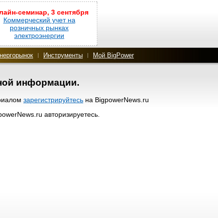
лайн-семинар, 3 сентября
Коммерческий учет на
розничных рынках
электроэнергии
нергорынок
Инструменты
Мой BigPower
нной информации.
ериалом
зарегистрируйтесь
на BigpowerNews.ru
gpowerNews.ru авторизируетесь.