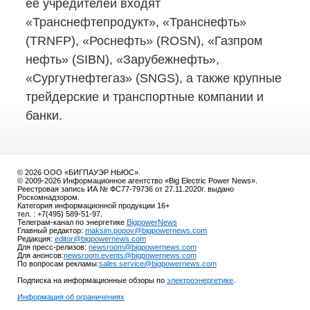
ее учредителей входят
«Транснефтепродукт», «Транснефть»
(TRNFP), «Роснефть» (ROSN), «Газпром
нефть» (SIBN), «Зарубежнефть»,
«Сургутнефтегаз» (SNGS), а также крупные
трейдерские и транспортные компании и
банки.
© 2026 ООО «БИГПАУЭР НЬЮС».
© 2009-2026 Информационное агентство «Big Electric Power News».
Реестровая запись ИА № ФС77-79736 от 27.11.2020г. выдано
Роскомнадзором.
Категория информационной продукции 16+
тел. : +7(495) 589-51-97.
Телеграм-канал по энергетике
BigpowerNews
Главный редактор:
maksim.popov@bigpowernews.com
Редакция:
editor@bigpowernews.com
Для пресс-релизов:
newsroom@bigpowernews.com
Для анонсов:
newsroom.events@bigpowernews.com
По вопросам рекламы:
sales.service@bigpowernews.com
Подписка на информационные обзоры по
электроэнергетике
.
Информация об ограничениях